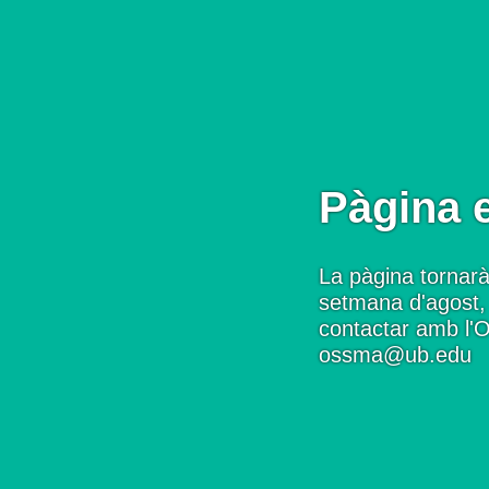
Pàgina 
La pàgina tornarà
setmana d'agost, 
contactar amb l'
ossma@ub.edu