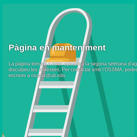
Pàgina en manteniment
La pàgina tornarà a estar operativa la segona setmana d'ag
disculpeu les molèsties. Per contactar amb l'OSSMA, pode
escriure a ossma@ub.edu