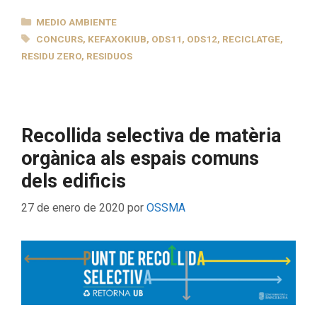
CATEGORÍAS
MEDIO AMBIENTE
ETIQUETAS
CONCURS
,
KEFAXOKIUB
,
ODS11
,
ODS12
,
RECICLATGE
,
RESIDU ZERO
,
RESIDUOS
Recollida selectiva de matèria
orgànica als espais comuns
dels edificis
27 de enero de 2020
por
OSSMA