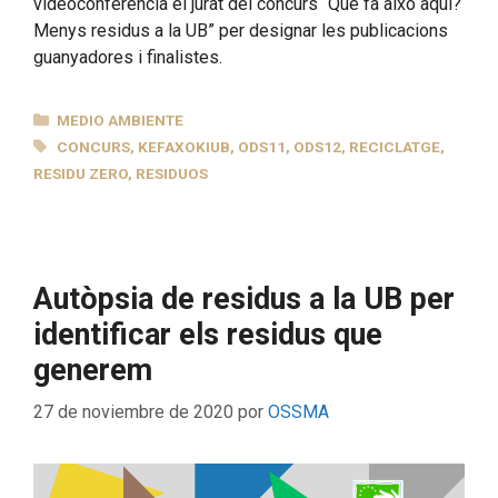
videoconferència el jurat del concurs “Què fa això aquí?
Menys residus a la UB” per designar les publicacions
guanyadores i finalistes.
CATEGORÍAS
MEDIO AMBIENTE
ETIQUETAS
CONCURS
,
KEFAXOKIUB
,
ODS11
,
ODS12
,
RECICLATGE
,
RESIDU ZERO
,
RESIDUOS
Autòpsia de residus a la UB per
identificar els residus que
generem
27 de noviembre de 2020
por
OSSMA