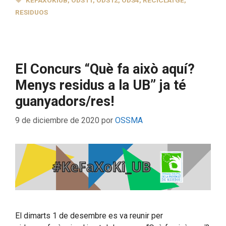
KEFAXOKIUB
,
ODS11
,
ODS12
,
ODS4
,
RECICLATGE
,
RESIDUOS
El Concurs “Què fa això aquí?
Menys residus a la UB” ja té
guanyadors/res!
9 de diciembre de 2020
por
OSSMA
El dimarts 1 de desembre es va reunir per