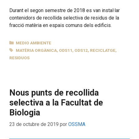
Durant el segon semestre de 2018 es van instal·lar
contenidors de recollida selectiva de residus de la
fracció matèria en espais comuns dels edificis.
CATEGORÍAS
MEDIO AMBIENTE
ETIQUETAS
MATÈRIA ORGÀNICA
,
ODS11
,
ODS12
,
RECICLATGE
,
RESIDUOS
Nous punts de recollida
selectiva a la Facultat de
Biologia
23 de octubre de 2019
por
OSSMA