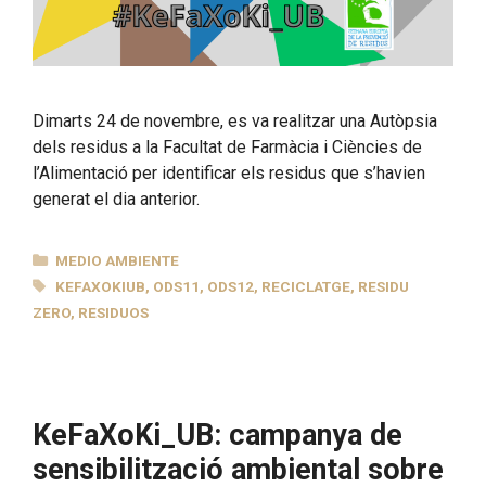
Dimarts 24 de novembre, es va realitzar una Autòpsia
dels residus a la Facultat de Farmàcia i Ciències de
l’Alimentació per identificar els residus que s’havien
generat el dia anterior.
CATEGORÍAS
MEDIO AMBIENTE
ETIQUETAS
KEFAXOKIUB
,
ODS11
,
ODS12
,
RECICLATGE
,
RESIDU
ZERO
,
RESIDUOS
KeFaXoKi_UB: campanya de
sensibilització ambiental sobre