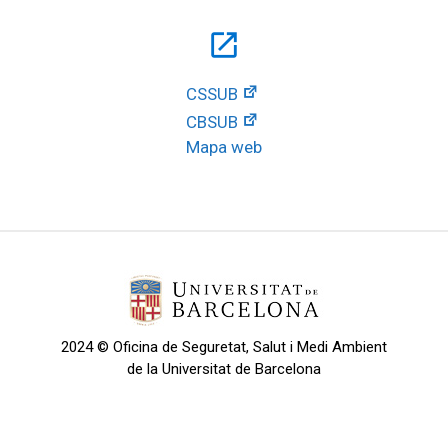
open_in_new
CSSUB
CBSUB
Mapa web
2024 © Oficina de Seguretat, Salut i Medi Ambient
de la Universitat de Barcelona