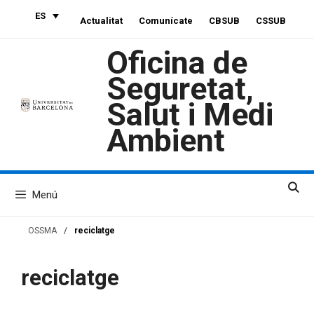
Saltar
ES
Actualitat
Comunícate
CBSUB
CSSUB
al
contenido
Oficina de
Seguretat,
Salut i Medi
Ambient
Menú
OSSMA
/
reciclatge
reciclatge