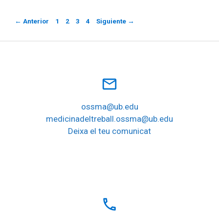
Página
Página
Página
Página
←
Anterior
1
2
3
4
Siguiente
→
mail_outline
ossma@ub.edu
medicinadeltreball.ossma@ub.edu
Deixa el teu comunicat
local_phone