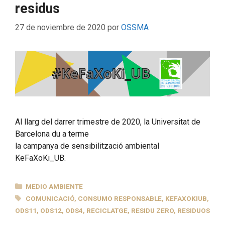
residus
27 de noviembre de 2020
por
OSSMA
Al llarg del darrer trimestre de 2020, la Universitat de
Barcelona du a terme
la campanya de sensibilització ambiental
KeFaXoKi_UB.
CATEGORÍAS
MEDIO AMBIENTE
ETIQUETAS
COMUNICACIÓ
,
CONSUMO RESPONSABLE
,
KEFAXOKIUB
,
ODS11
,
ODS12
,
ODS4
,
RECICLATGE
,
RESIDU ZERO
,
RESIDUOS