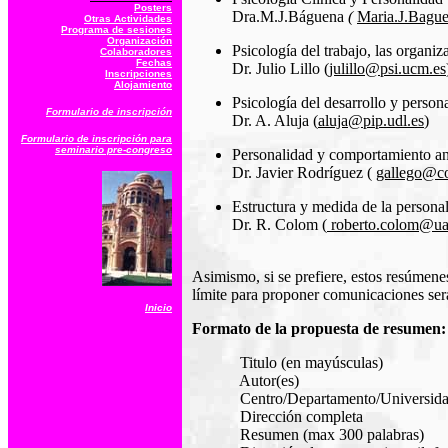
Posters
Dra.M.J.Báguena
(
Maria.J.Bagu
Otras Actividades
Programa de sesiones
Organización
Psicología del trabajo, las organiz
Colaboradores
Fechas
Dr. Julio Lillo (
julillo@psi.ucm.es
Inscripciones
Alojamiento
Psicología del desarrollo y person
Formulario de inscripción
Dr. A. Aluja (
aluja@pip.udl.es
)
Formulario de inscripción para
seminario pre-congreso
Personalidad y comportamiento an
Dr. Javier Rodríguez (
gallego@co
Estructura y medida de la persona
Dr. R. Colom (
roberto.colom@u
Asimismo, si se prefiere, estos resúmene
límite para proponer comunicaciones ser
Inicio
Formato de la propuesta de resumen:
Titulo (en mayúsculas)
Autor(es)
Centro/Departamento/Universid
Dirección completa
Resumen (max 300 palabras)