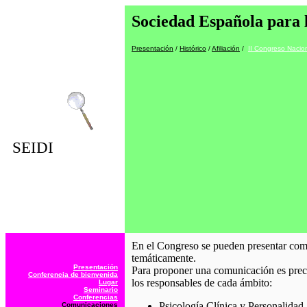
Sociedad Española para l
Presentación
/
Histórico
/
Afiliación
/
II Congreso Nacio
SEIDI
En el Congreso se pueden presentar comu
temáticamente.
Presentación
Para proponer una comunicación es prece
Conferencia de bienvenida
los responsables de cada ámbito:
Lugar
Seminario
Conferencias
Psicología Clínica y Personalidad
Comunicaciones