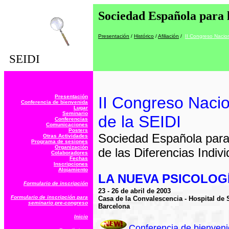
Sociedad Española para l
Presentación
/
Histórico
/
Afiliación
/
II Congreso Nacio
SEIDI
Presentación
II Congreso Nacio
Conferencia de bienvenida
Lugar
Seminario
de la SEIDI
Conferencias
Comunicaciones
Posters
Sociedad Española para 
Otras Actividades
Programa de sesiones
Organización
de las Diferencias Indiv
Colaboradores
Fechas
Inscripciones
Alojamiento
LA NUEVA PSICOLOG
Formulario de inscripción
23 - 26 de abril de 2003
Formulario de inscripción para
Casa de la Convalescencia - Hospital de 
seminario pre-congreso
Barcelona
Inicio
Conferencia de bienven