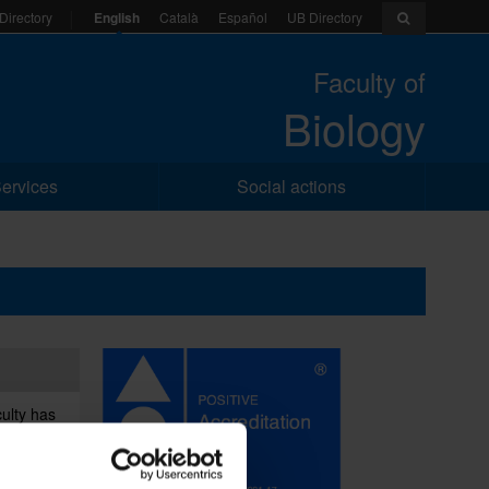
English
Català
Español
UB Directory
Directory
Faculty of
Biology
ervices
Social actions
culty has