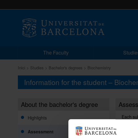
The Faculty
Studie
Inici
Studies
Bachelor's degrees
Biochemistry
Information for the student – Bioche
About the bachelor's degree
Asses
Each sub
Highlights
develope
Assessment