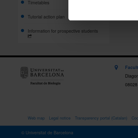
Timetables
Tutorial action plan
Information for prospective students
Facult
Diagon
08028
Web map
Legal notice
Transparency portal (Catalan)
Coo
© Universitat de Barcelona