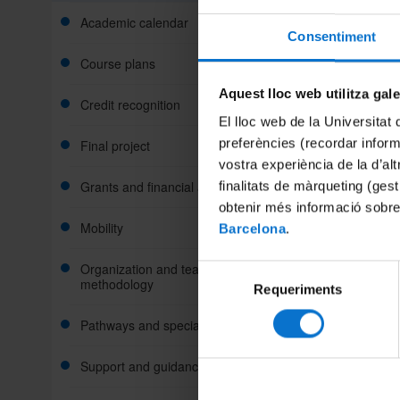
Unique 
Academic calendar
Consentiment
Course plans
Share:
Aquest lloc web utilitza gal
Credit recognition
El lloc web de la Universitat 
preferències (recordar infor
Final project
vostra experiència de la d’al
Grants and financial aid
finalitats de màrqueting (gest
obtenir més informació sobre
Mobility
Barcelona
.
Organization and teaching
Selecció
methodology
Requeriments
de
consentiment
Pathways and specializations
Support and guidance