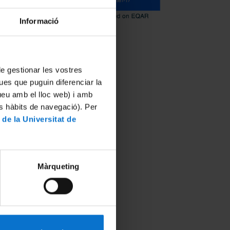
Informació
 de gestionar les vostres
ues que puguin diferenciar la
tueu amb el lloc web) i amb
es hàbits de navegació). Per
 de la Universitat de
Màrqueting