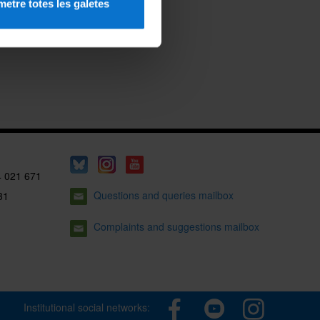
etre totes les galetes
4 021 671
Questions and queries mailbox
31
Complaints and suggestions mailbox
Institutional social networks: