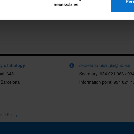
Perm
necessàries
y of Biology
secretaria-biologia@ub.edu
al, 643
Secretary: 934 021 086 / 93
 Barcelona
Information point: 934 021 4
kie Policy