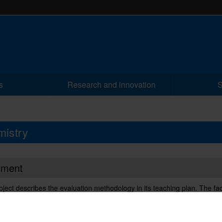
s
Research and innovation
S
mistry
sment
ject describes the evaluation methodology in its teaching plan. The fa
d a global, common regulation of teacher evaluation for all degrees.