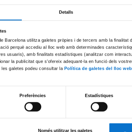
Evaluation Request Document
Detalls
etes
de Barcelona utilitza galetes pròpies i de tercers amb la finalitat
mació perquè accediu al lloc web amb determinades característiq
tres usuaris), amb finalitats estadístiques (analitzar com interac
ionar la publicitat que s’ofereix adequant-la en funció dels vostr
 les galetes podeu consultar la
Política de galetes del lloc web
Preferències
Estadístiques
Només utilitzar les galetes