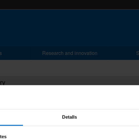
s
Research and innovation
S
ry
ory search
r post
Unit
Detalls
d (name/post)
etes
Sea