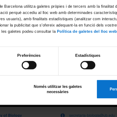
de Barcelona utilitza galetes pròpies i de tercers amb la finalitat
mació perquè accediu al lloc web amb determinades característiq
dvice
tres usuaris), amb finalitats estadístiques (analitzar com interac
ionar la publicitat que s’ofereix adequant-la en funció dels vostr
 contained in the UB Directory may only be used for pusposes and en
 les galetes podeu consultar la
Política de galetes del lloc web
 related to UB activities. The Directory is not one of the resources made
le to the general public by Organic law 15/1999, December 13, on the
on of personal data. Consequently, no part of the data contained in the
y may be reproduced on, transmitted to or stored in any other directory
information retrieval system without the prior consent of all parties invol
Preferències
Estadístiques
Només utilitzar les galetes
Perm
necessàries
y of Biology
secretaria-biologia@ub.edu