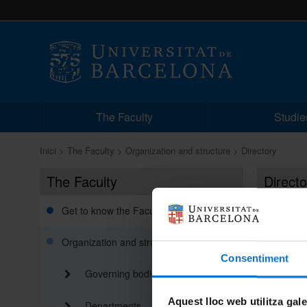
The Faculty
Studie
Inici
The Faculty
Organization and structure
Directory
The Faculty
Directo
Direct
Get to know the Faculty
Group o
Organization and structure
Consentiment
Governing bodies
Keywor
Aquest lloc web utilitza gal
Departments