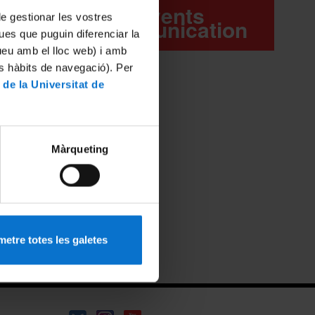
Events
 de gestionar les vostres
communication
ues que puguin diferenciar la
tueu amb el lloc web) i amb
es hàbits de navegació). Per
ds
 de la Universitat de
 UB
 or other
ved.
Màrqueting
etre totes les galetes