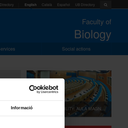
English
Català
Español
UB Directory
Directory
Faculty of
Biology
ervices
Social actions
Informació
RENT A UB FACILITY: AULA MAGNA RAMON PARÉS
rch