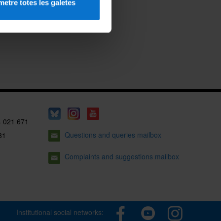
etre totes les galetes
4 021 671
Questions and queries mailbox
31
Complaints and suggestions mailbox
Institutional social networks: