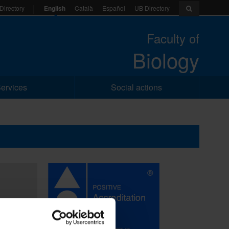
English
Català
Español
UB Directory
Directory
Faculty of
Biology
ervices
Social actions