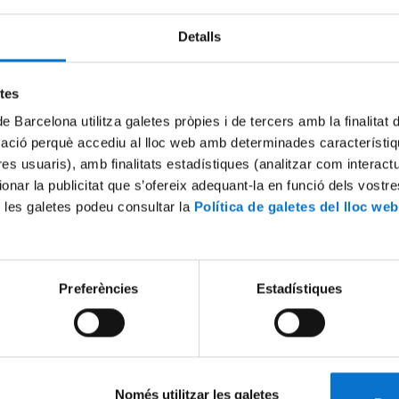
Detalls
etes
de Barcelona utilitza galetes pròpies i de tercers amb la finalitat
mació perquè accediu al lloc web amb determinades característiq
tres usuaris), amb finalitats estadístiques (analitzar com interac
ionar la publicitat que s’ofereix adequant-la en funció dels vostr
 les galetes podeu consultar la
Política de galetes del lloc web
Preferències
Estadístiques
Només utilitzar les galetes