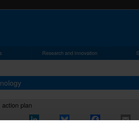
s
Research and innovation
S
hnology
l action plan