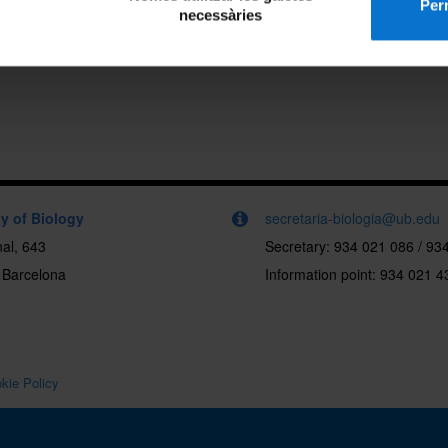
Perm
necessàries
y of Biology
secretaria-biologia@ub.edu
al, 643
Secretary: 934 021 086 / 93
 Barcelona
Information point: 934 021 4
kie Policy