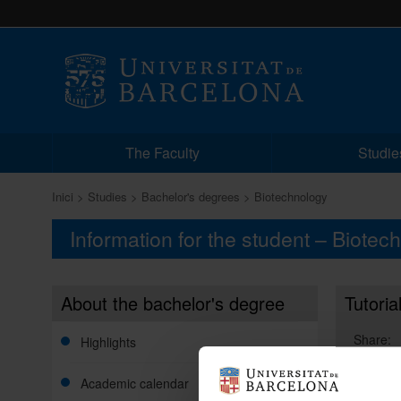
The Faculty
Studie
Inici
Studies
Bachelor's degrees
Biotechnology
Information for the student – Biotec
About the bachelor's degree
Tutoria
Share:
Highlights
Academic calendar