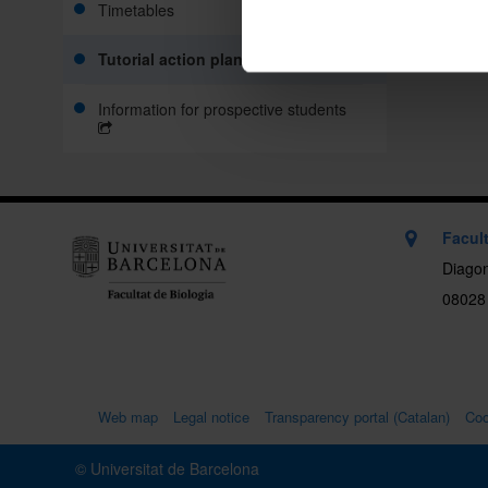
Timetables
Tutorial action plan
Information for prospective students
Facult
Diagon
08028
Web map
Legal notice
Transparency portal (Catalan)
Coo
© Universitat de Barcelona