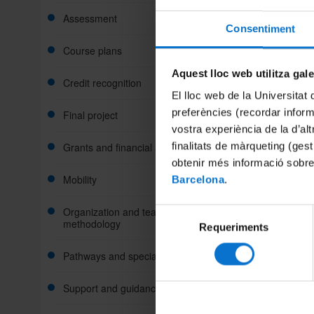
Assessment
Consentiment
Course plans
Aquest lloc web utilitza gal
Credit recognition
El lloc web de la Universitat 
preferències (recordar infor
Final project
vostra experiència de la d’al
finalitats de màrqueting (gest
Grants and financial aid
obtenir més informació sobre
Mobility
Barcelona
.
Organization and teaching
Selecció
methodology
Requeriments
de
consentiment
Pathways and specializations
Support and guidance