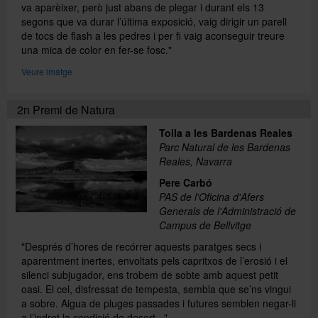
va aparèixer, però just abans de plegar i durant els 13
segons que va durar l’última exposició, vaig dirigir un parell
de tocs de flash a les pedres i per fi vaig aconseguir treure
una mica de color en fer-se fosc."
Veure imatge
2n Premi de Natura
Tolla a les Bardenas Reales
Parc Natural de les Bardenas
Reales, Navarra
Pere Carbó
PAS de l'Oficina d'Afers
Generals de l'Administració de
Campus de Bellvitge
"Després d’hores de recórrer aquests paratges secs i
aparentment inertes, envoltats pels capritxos de l’erosió i el
silenci subjugador, ens trobem de sobte amb aquest petit
oasi. El cel, disfressat de tempesta, sembla que se’ns vingui
a sobre. Aigua de pluges passades i futures semblen negar-li
a l’indret la condició de desert..."