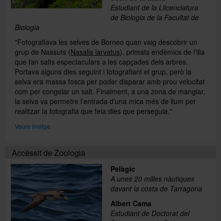
Estudiant de la Llicenciatura
de Biologia de la Facultat de
Biologia
"Fotografiava les selves de Borneo quan vaig descobrir un
grup de Nassuts (
Nasalis larvatus
), primats endèmics de l’illa
que fan salts espectaculars a les capçades dels arbres.
Portava alguns dies seguint i fotografiant el grup, però la
selva era massa fosca per poder disparar amb prou velocitat
com per congelar un salt. Finalment, a una zona de manglar,
la selva va permetre l’entrada d’una mica més de llum per
realitzar la fotografia que feia dies que perseguia."
Veure imatge
Accèssit de Zoologia
Pelàgic
A unes 20 milles nàutiques
davant la costa de Tarragona
Albert Cama
Estudiant de Doctorat del