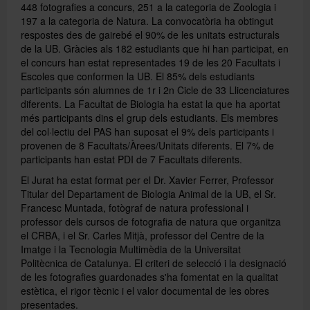
448 fotografies a concurs, 251 a la categoria de Zoologia i
197 a la categoria de Natura. La convocatòria ha obtingut
respostes des de gairebé el 90% de les unitats estructurals
Publicacions
de la UB. Gràcies als 182 estudiants que hi han participat, en
el concurs han estat representades 19 de les 20 Facultats i
Escoles que conformen la UB. El 85% dels estudiants
Español
participants són alumnes de 1r i 2n Cicle de 33 Llicenciatures
diferents. La Facultat de Biologia ha estat la que ha aportat
més participants dins el grup dels estudiants. Els membres
del col·lectiu del PAS han suposat el 9% dels participants i
provenen de 8 Facultats/Àrees/Unitats diferents. El 7% de
participants han estat PDI de 7 Facultats diferents.
El Jurat ha estat format per el Dr. Xavier Ferrer, Professor
Titular del Departament de Biologia Animal de la UB, el Sr.
Francesc Muntada, fotògraf de natura professional i
professor dels cursos de fotografia de natura que organitza
el CRBA, i el Sr. Carles Mitjà, professor del Centre de la
Imatge i la Tecnologia Multimèdia de la Universitat
Politècnica de Catalunya. El criteri de selecció i la designació
de les fotografies guardonades s'ha fomentat en la qualitat
estètica, el rigor tècnic i el valor documental de les obres
presentades.