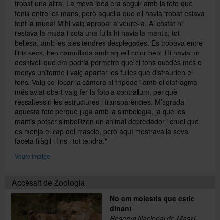
trobat una altra. La meva idea era seguir amb la foto que
tenia entre les mans, però aquella que ell havia trobat estava
fent la muda! M'hi vaig apropar a veure-la. Al costat hi
restava la muda i sota una fulla hi havia la mantis, tot
bellesa, amb les ales tendres desplegades. Es trobava entre
lliris secs, ben camuflada amb aquell color beix. Hi havia un
desnivell que em podria permetre que el fons quedés més o
menys uniforme i vaig apartar les fulles que distraurien el
fons. Vaig col·locar la càmera al trípode i amb el diafragma
més aviat obert vaig fer la foto a contrallum, per què
ressaltessin les estructures i transparències. M’agrada
aquesta foto perquè juga amb la simbologia, ja que les
mantis potser simbolitzen un animal depredador i cruel que
es menja el cap del mascle, però aquí mostrava la seva
faceta fràgil i fins i tot tendra."
Veure imatge
Accèssit de Zoologia
No em molestis que estic
dinant
Reserva Nacional de Masai