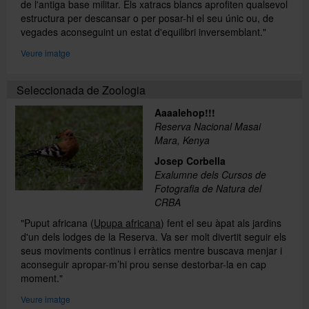
de l'antiga base militar. Els xatracs blancs aprofiten qualsevol
estructura per descansar o per posar-hi el seu únic ou, de
vegades aconseguint un estat d'equilibri inversemblant."
Veure imatge
Seleccionada de Zoologia
Aaaalehop!!!
Reserva Nacional Masai
Mara, Kenya
Josep Corbella
Exalumne dels Cursos de
Fotografia de Natura del
CRBA
"Puput africana (
Upupa africana
) fent el seu àpat als jardins
d'un dels lodges de la Reserva. Va ser molt divertit seguir els
seus moviments continus i erràtics mentre buscava menjar i
aconseguir apropar-m’hi prou sense destorbar-la en cap
moment."
Veure imatge