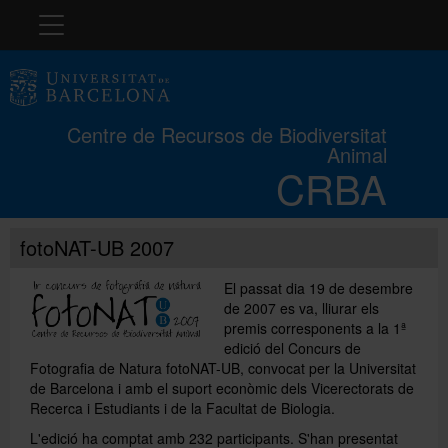
Navegació
El CRBA
Centre de Recursos de Biodiversitat
Animal
Història
CRBA
Col·leccions
fotoNAT-UB 2007
El passat dia 19 de desembre
Cursos
de 2007 es va, lliurar els
premis corresponents a la 1ª
edició del Concurs de
Concurs
Fotografia de Natura fotoNAT-UB, convocat per la Universitat
de Barcelona i amb el suport econòmic dels Vicerectorats de
Recerca i Estudiants i de la Facultat de Biologia.
Exposicions
L'edició ha comptat amb 232 participants. S'han presentat