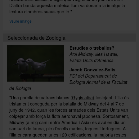
D’altra banda aquesta mateixa llum va donar a la imatge la
textura d'ombres suaus que té."
Veure imatge
Seleccionada de Zoologia
Estudies o treballes?
Atol Midway, illes Hawaii,
Estats Units d'Amèrica
Jacob Gonzalez-Solís
PDI del Departament de
Biologia Animal de la Facultat
de Biologia
"Una parella de xatracs blancs (
Gygis alba
) festejant. L’illa és
tristament coneguda per la batalla de Midway del 4 al 7 de
juny de 1942, quan les forces armades dels Estats Units van
colpejar amb força la flota aeronaval japonesa. Sortosament,
Midway (a mig camí entre Amèrica i Àsia) és avui en dia un
santuari de fauna, ple d'ocells marins, foques i tortugues. A
l’illa encara queden unes 120 edificacions, la majoria restes