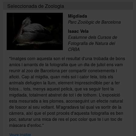
Seleccionada de Zoologia
Migdiada
Parc Zoològic de Barcelona
Isaac Vela
Exalumne dels Cursos de
Fotografia de Natura del
CRBA
"Imatges com aquesta son el resultat d'una trobada de bons
amics i amants de la fotografia que un dia de juliol ens vam
reunir al zoo de Barcelona per compartir coneixements i
afició. Cap al migdia, quan més sol i calor feia, tots els
animals defugien la llum, element imprescindible per a fer
fotos... tots, menys aquest pelicà, que va seguir fent la
migdiada, totalment abstret de tot i de tothom. L'exposició
esta mesurada a les plomes, aconseguint un efecte natural
de foscor al seu voltant. M'agradava tal qual va sortir de la
càmera, així que el post procés d'aquesta fotografia es ben
poc, saturar una mica de res el poc color que te i un toc de
màscara d'enfoc."
Veure imatge