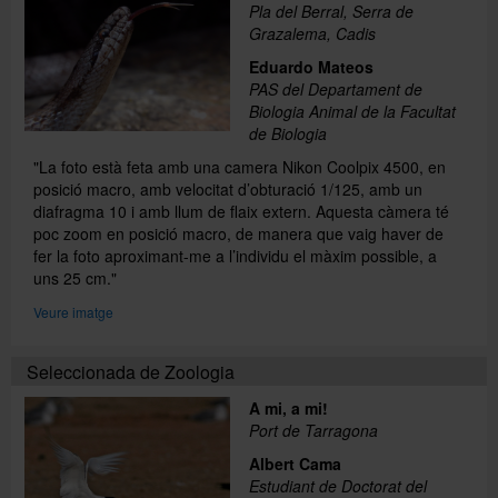
Pla del Berral, Serra de
Grazalema, Cadis
Eduardo Mateos
PAS del Departament de
Biologia Animal de la Facultat
de Biologia
"La foto està feta amb una camera Nikon Coolpix 4500, en
posició macro, amb velocitat d’obturació 1/125, amb un
diafragma 10 i amb llum de flaix extern. Aquesta càmera té
poc zoom en posició macro, de manera que vaig haver de
fer la foto aproximant-me a l’individu el màxim possible, a
uns 25 cm."
Veure imatge
Seleccionada de Zoologia
A mi, a mi!
Port de Tarragona
Albert Cama
Estudiant de Doctorat del