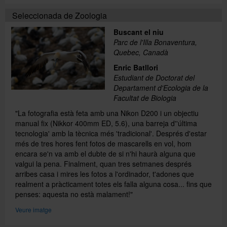
Seleccionada de Zoologia
Buscant el niu
Parc de l'Illa Bonaventura,
Quebec, Canadà
Enric Batllori
Estudiant de Doctorat del
Departament d'Ecologia de la
Facultat de Biologia
"La fotografia està feta amb una Nikon D200 i un objectiu
manual fix (Nikkor 400mm ED, 5.6), una barreja d''última
tecnologia' amb la tècnica més 'tradicional'. Després d'estar
més de tres hores fent fotos de mascarells en vol, hom
encara se'n va amb el dubte de si n'hi haurà alguna que
valgui la pena. Finalment, quan tres setmanes després
arribes casa i mires les fotos a l'ordinador, t'adones que
realment a pràcticament totes els falla alguna cosa... fins que
penses: aquesta no està malament!"
Veure imatge