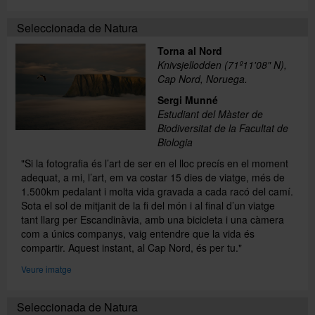
Seleccionada de Natura
Torna al Nord
Knivsjellodden (71º11'08" N),
Cap Nord, Noruega.
Sergi Munné
Estudiant del Màster de
Biodiversitat de la Facultat de
Biologia
"Si la fotografia és l’art de ser en el lloc precís en el moment
adequat, a mi, l’art, em va costar 15 dies de viatge, més de
1.500km pedalant i molta vida gravada a cada racó del camí.
Sota el sol de mitjanit de la fi del món i al final d’un viatge
tant llarg per Escandinàvia, amb una bicicleta i una càmera
com a únics companys, vaig entendre que la vida és
compartir. Aquest instant, al Cap Nord, és per tu."
Veure imatge
Seleccionada de Natura