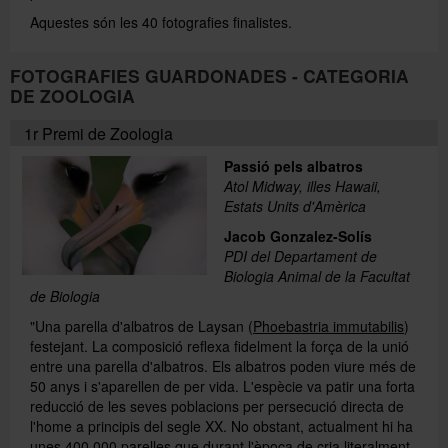
Aquestes són les 40 fotografies finalistes.
FOTOGRAFIES GUARDONADES - CATEGORIA
DE ZOOLOGIA
1r Premi de Zoologia
Passió pels albatros
Atol Midway, illes Hawaii,
Estats Units d'Amèrica
Jacob Gonzalez-Solís
PDI del Departament de
Biologia Animal de la Facultat
de Biologia
"Una parella d'albatros de Laysan (
Phoebastria immutabilis
)
festejant. La composició reflexa fidelment la força de la unió
entre una parella d'albatros. Els albatros poden viure més de
50 anys i s'aparellen de per vida. L'espècie va patir una forta
reducció de les seves poblacions per persecució directa de
l'home a principis del segle XX. No obstant, actualment hi ha
unes 400.000 parelles que durant l'època de cria literalment