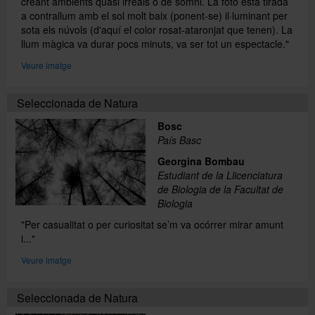
creant ambients quasi irreals o de somni. La foto està tirada
a contrallum amb el sol molt baix (ponent-se) il·luminant per
sota els núvols (d'aquí el color rosat-ataronjat que tenen). La
llum màgica va durar pocs minuts, va ser tot un espectacle."
Veure imatge
Seleccionada de Natura
Bosc
País Basc
Georgina Bombau
Estudiant de la Llicenciatura
de Biologia de la Facultat de
Biologia
"Per casualitat o per curiositat se’m va ocórrer mirar amunt
i..."
Veure imatge
Seleccionada de Natura