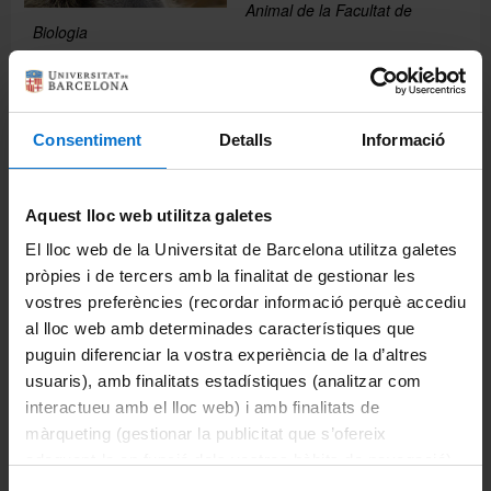
Animal de la Facultat de
Biologia
"Detall d'una mirada atenta, perduda en la immensitat de la
sabana vermella que dóna color a la terra en aquest indret.
El protagonista és un babuí del Parc Nacional de Tsavo
Oest, el més gran d'aquest país africà."
Consentiment
Detalls
Informació
Veure imatge
Aquest lloc web utilitza galetes
Seleccionada de Zoologia
El lloc web de la Universitat de Barcelona utilitza galetes
Àpat de colors
pròpies i de tercers amb la finalitat de gestionar les
Les Gavarres, Romanyà de la
Selva, el Baix Empordà
vostres preferències (recordar informació perquè accediu
al lloc web amb determinades característiques que
Eulalia Delgado
puguin diferenciar la vostra experiència de la d’altres
Col·laboradora del
Departament de Biologia
usuaris), amb finalitats estadístiques (analitzar com
Animal de la Facultat de
interactueu amb el lloc web) i amb finalitats de
Biologia
màrqueting (gestionar la publicitat que s’ofereix
"Tot passejant pel meu
adequant-la en funció dels vostres hàbits de navegació).
estimat bosc, un joc de colors
Per obtenir més informació sobre les galetes podeu