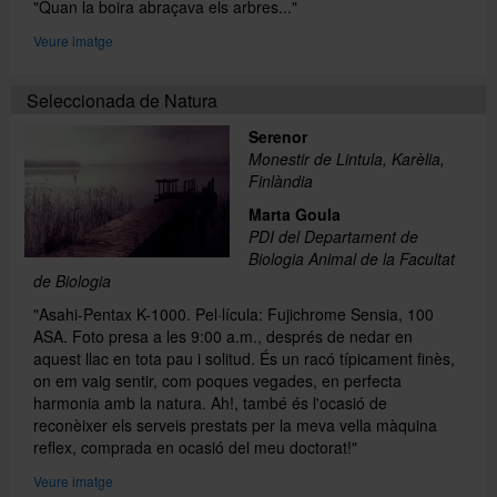
"Quan la boira abraçava els arbres..."
Veure imatge
Seleccionada de Natura
Serenor
Monestir de Lintula, Karèlia,
Finlàndia
Marta Goula
PDI del Departament de
Biologia Animal de la Facultat
de Biologia
"Asahi-Pentax K-1000. Pel·lícula: Fujichrome Sensia, 100
ASA. Foto presa a les 9:00 a.m., després de nedar en
aquest llac en tota pau i solitud. És un racó típicament finès,
on em vaig sentir, com poques vegades, en perfecta
harmonia amb la natura. Ah!, també és l'ocasió de
reconèixer els serveis prestats per la meva vella màquina
reflex, comprada en ocasió del meu doctorat!"
Veure imatge