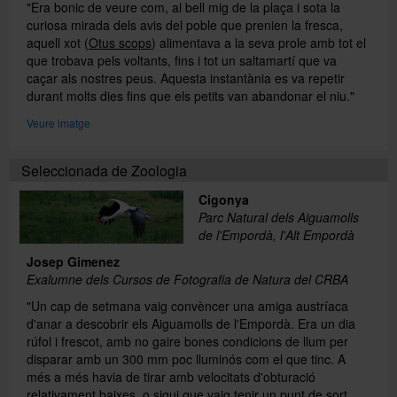
"Era bonic de veure com, al bell mig de la plaça i sota la
curiosa mirada dels avis del poble que prenien la fresca,
aquell xot (
Otus scops
) alimentava a la seva prole amb tot el
que trobava pels voltants, fins i tot un saltamartí que va
caçar als nostres peus. Aquesta instantània es va repetir
durant molts dies fins que els petits van abandonar el niu."
Veure imatge
Seleccionada de Zoologia
Cigonya
Parc Natural dels Aiguamolls
de l'Empordà, l'Alt Empordà
Josep Gimenez
Exalumne dels Cursos de Fotografia de Natura del CRBA
"Un cap de setmana vaig convèncer una amiga austríaca
d'anar a descobrir els Aiguamolls de l'Empordà. Era un dia
rúfol i frescot, amb no gaire bones condicions de llum per
disparar amb un 300 mm poc lluminós com el que tinc. A
més a més havia de tirar amb velocitats d'obturació
relativament baixes, o sigui que vaig tenir un punt de sort.