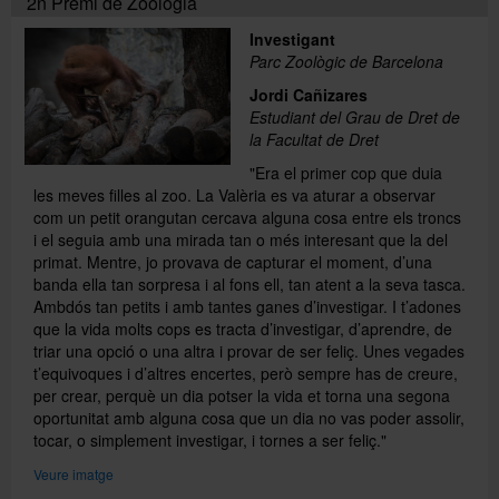
2n Premi de Zoologia
Investigant
Parc Zoològic de Barcelona
Jordi Cañizares
Estudiant del Grau de Dret de
la Facultat de Dret
"Era el primer cop que duia
les meves filles al zoo. La Valèria es va aturar a observar
com un petit orangutan cercava alguna cosa entre els troncs
i el seguia amb una mirada tan o més interesant que la del
primat. Mentre, jo provava de capturar el moment, d’una
banda ella tan sorpresa i al fons ell, tan atent a la seva tasca.
Ambdós tan petits i amb tantes ganes d’investigar. I t’adones
que la vida molts cops es tracta d’investigar, d’aprendre, de
triar una opció o una altra i provar de ser feliç. Unes vegades
t’equivoques i d’altres encertes, però sempre has de creure,
per crear, perquè un dia potser la vida et torna una segona
oportunitat amb alguna cosa que un dia no vas poder assolir,
tocar, o simplement investigar, i tornes a ser feliç."
Veure imatge