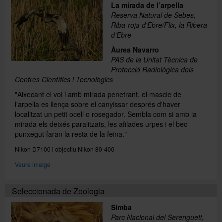
La mirada de l’arpella
Reserva Natural de Sebes,
Riba-roja d'Ebre/Flix, la Ribera
d’Ebre
Àurea Navarro
PAS de la Unitat Tècnica de
Protecció Radiològica dels
Centres Científics i Tecnològics
"Aixecant el vol i amb mirada penetrant, el mascle de
l'arpella es llença sobre el canyissar després d'haver
localitzat un petit ocell o rosegador. Sembla com si amb la
mirada els deixés paralitzats, les afilades urpes i el bec
punxegut faran la resta de la feina."
Nikon D7100 i objectiu Nikon 80-400
Veure imatge
Seleccionada de Zoologia
Simba
Parc Nacional del Serengueti,