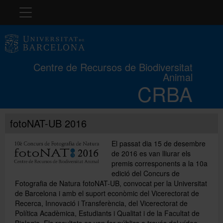
Navegació
El CRBA
Centre de Recursos de Biodiversitat
Animal
Història
CRBA
Col·leccions
fotoNAT-UB 2016
El passat dia 15 de desembre
Cursos
de 2016 es van lliurar els
premis corresponents a la 10a
edició del Concurs de
Concurs
Fotografia de Natura fotoNAT-UB, convocat per la Universitat
de Barcelona i amb el suport econòmic del Vicerectorat de
Recerca, Innovació i Transferència, del Vicerectorat de
Política Acadèmica, Estudiants i Qualitat i de la Facultat de
Exposicions
Biologia. Els resultats es van fer públics a través del vídeo