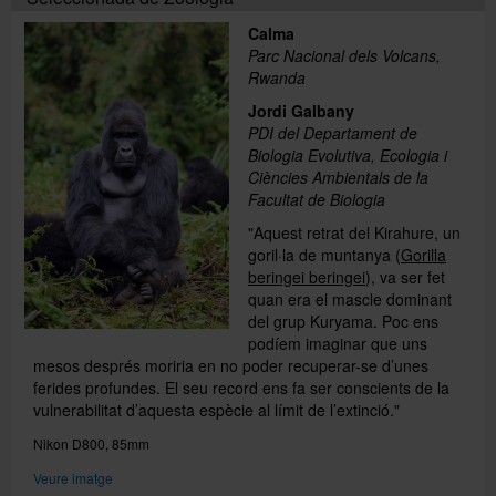
Calma
Parc Nacional dels Volcans,
Rwanda
Jordi Galbany
PDI del Departament de
Biologia Evolutiva, Ecologia i
Ciències Ambientals de la
Facultat de Biologia
"Aquest retrat del Kirahure, un
goril·la de muntanya (
Gorilla
beringei beringei
), va ser fet
quan era el mascle dominant
del grup Kuryama. Poc ens
podíem imaginar que uns
mesos després moriria en no poder recuperar-se d’unes
ferides profundes. El seu record ens fa ser conscients de la
vulnerabilitat d’aquesta espècie al límit de l’extinció."
Nikon D800, 85mm
Veure imatge