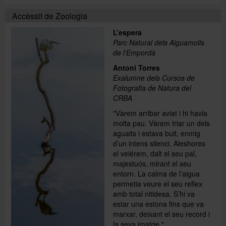
Accèssit de Zoologia
L’espera
Parc Natural dels Aiguamolls
de l’Empordà
Antoni Torres
Exalumne dels Cursos de
Fotografia de Natura del
CRBA
"Vàrem arribar aviat i hi havia
molta pau. Vàrem triar un dels
aguaits i estava buit, enmig
d’un intens silenci. Aleshores
el veiérem, dalt el seu pal,
majestuós, mirant el seu
entorn. La calma de l’aigua
permetia veure el seu reflex
amb total nitidesa. S’hi va
estar una estona fins que va
marxar, deixant el seu record i
la seva imatge."