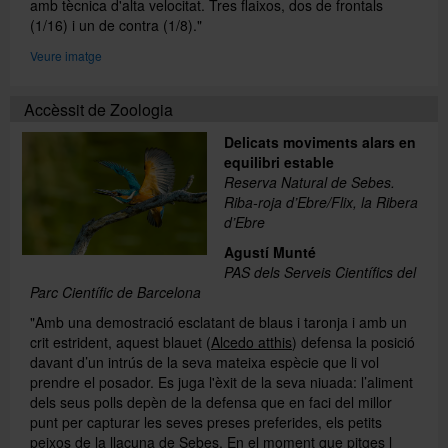
amb tècnica d'alta velocitat. Tres flaixos, dos de frontals
(1/16) i un de contra (1/8)."
Veure imatge
Accèssit de Zoologia
Delicats moviments alars en
equilibri estable
Reserva Natural de Sebes.
Riba-roja d’Ebre/Flix, la Ribera
d’Ebre
Agustí Munté
PAS dels Serveis Científics del
Parc Científic de Barcelona
"Amb una demostració esclatant de blaus i taronja i amb un
crit estrident, aquest blauet (
Alcedo atthis
) defensa la posició
davant d’un intrús de la seva mateixa espècie que li vol
prendre el posador. Es juga l'èxit de la seva niuada: l’aliment
dels seus polls depèn de la defensa que en faci del millor
punt per capturar les seves preses preferides, els petits
peixos de la llacuna de Sebes. En el moment que pitges l