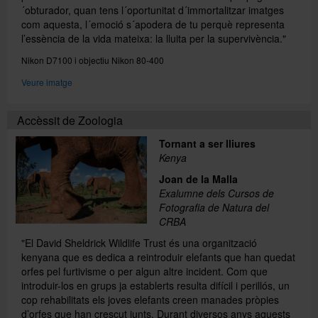
´obturador, quan tens l´oportunitat d´immortalitzar imatges
com aquesta, l´emoció s´apodera de tu perquè representa
l’essència de la vida mateixa: la lluita per la supervivència."
Nikon D7100 i objectiu Nikon 80-400
Veure imatge
Accèssit de Zoologia
Tornant a ser lliures
Kenya
Joan de la Malla
Exalumne dels Cursos de
Fotografia de Natura del
CRBA
"El David Sheldrick Wildlife Trust és una organització
kenyana que es dedica a reintroduir elefants que han quedat
orfes pel furtivisme o per algun altre incident. Com que
introduir-los en grups ja establerts resulta difícil i perillós, un
cop rehabilitats els joves elefants creen manades pròpies
d’orfes que han crescut junts. Durant diversos anys aquests