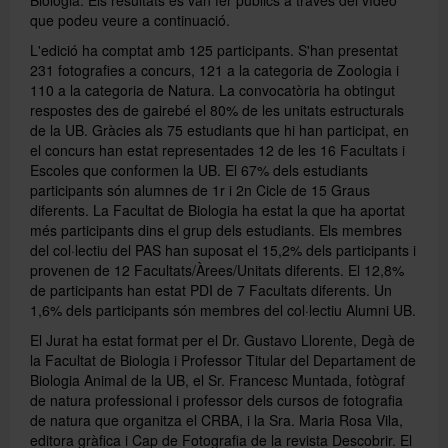
que podeu veure a continuació.
L'edició ha comptat amb 125 participants. S'han presentat
Publicacions
231 fotografies a concurs, 121 a la categoria de Zoologia i
110 a la categoria de Natura. La convocatòria ha obtingut
respostes des de gairebé el 80% de les unitats estructurals
Español
de la UB. Gràcies als 75 estudiants que hi han participat, en
el concurs han estat representades 12 de les 16 Facultats i
Escoles que conformen la UB. El 67% dels estudiants
participants són alumnes de 1r i 2n Cicle de 15 Graus
diferents. La Facultat de Biologia ha estat la que ha aportat
més participants dins el grup dels estudiants. Els membres
del col·lectiu del PAS han suposat el 15,2% dels participants i
provenen de 12 Facultats/Àrees/Unitats diferents. El 12,8%
de participants han estat PDI de 7 Facultats diferents. Un
1,6% dels participants són membres del col·lectiu Alumni UB.
El Jurat ha estat format per el Dr. Gustavo Llorente, Degà de
la Facultat de Biologia i Professor Titular del Departament de
Biologia Animal de la UB, el Sr. Francesc Muntada, fotògraf
de natura professional i professor dels cursos de fotografia
de natura que organitza el CRBA, i la Sra. Maria Rosa Vila,
editora gràfica i Cap de Fotografia de la revista Descobrir. El