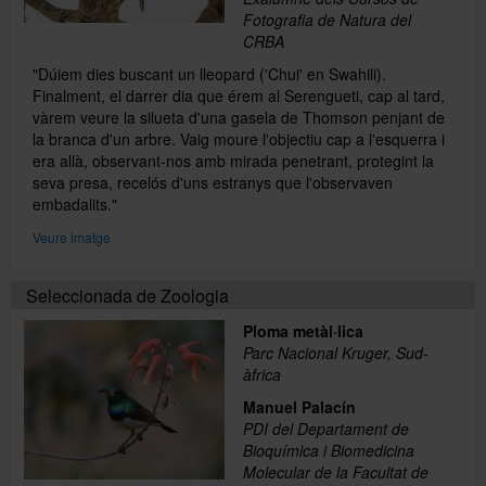
Fotografia de Natura del
CRBA
"Dúiem dies buscant un lleopard ('Chui' en Swahili).
Finalment, el darrer dia que érem al Serengueti, cap al tard,
vàrem veure la silueta d'una gasela de Thomson penjant de
la branca d'un arbre. Vaig moure l'objectiu cap a l'esquerra i
era allà, observant-nos amb mirada penetrant, protegint la
seva presa, recelós d'uns estranys que l'observaven
embadalits."
Veure imatge
Seleccionada de Zoologia
Ploma metàl·lica
Parc Nacional Kruger, Sud-
àfrica
Manuel Palacín
PDI del Departament de
Bioquímica i Biomedicina
Molecular de la Facultat de