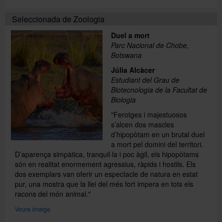
Seleccionada de Zoologia
Duel a mort
Parc Nacional de Chobe,
Botswana
Júlia Alcàcer
Estudiant del Grau de
Biotecnologia de la Facultat de
Biologia
"Ferotges i majestuosos
s’alcen dos mascles
d’hipopòtam en un brutal duel
a mort pel domini del territori.
D’aparença simpàtica, tranquil·la i poc àgil, els hipopòtams
són en realitat enormement agressius, ràpids i hostils. Els
dos exemplars van oferir un espectacle de natura en estat
pur, una mostra que la llei del més fort impera en tots els
racons del món animal."
Veure imatge