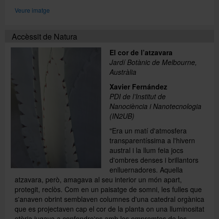
Veure imatge
Accèssit de Natura
El cor de l’atzavara
Jardí Botànic de Melbourne,
Austràlia
Xavier Fernández
PDI de l’Institut de
Nanociència i Nanotecnologia
(IN2UB)
"Era un matí d'atmosfera
transparentíssima a l'hivern
austral i la llum feia jocs
d'ombres denses i brillantors
enlluernadores. Aquella
atzavara, però, amagava al seu interior un món apart,
protegit, reclòs. Com en un paisatge de somni, les fulles que
s'anaven obrint semblaven columnes d'una catedral orgànica
que es projectaven cap el cor de la planta on una lluminositat
etèria jugava a confondre'ns amb les empremtes de les