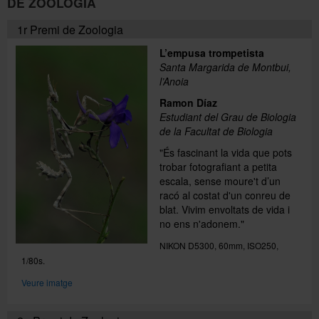
DE ZOOLOGIA
1r Premi de Zoologia
L’empusa trompetista
Santa Margarida de Montbui,
l’Anoia
Ramon Díaz
Estudiant del Grau de Biologia
de la Facultat de Biologia
"És fascinant la vida que pots
trobar fotografiant a petita
escala, sense moure't d’un
racó al costat d'un conreu de
blat. Vivim envoltats de vida i
no ens n'adonem."
NIKON D5300, 60mm, ISO250,
1/80s.
Veure imatge