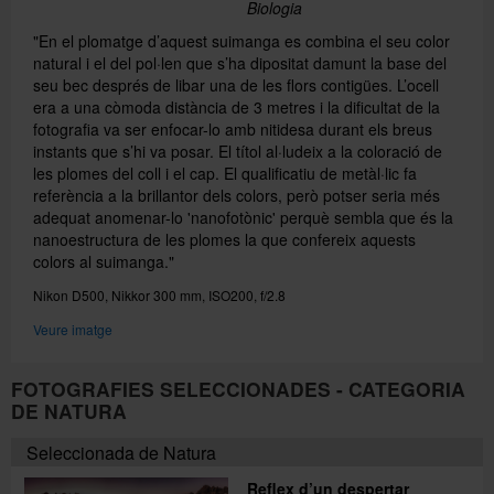
Biologia
"En el plomatge d’aquest suimanga es combina el seu color
natural i el del pol·len que s’ha dipositat damunt la base del
seu bec després de libar una de les flors contigües. L’ocell
era a una còmoda distància de 3 metres i la dificultat de la
fotografia va ser enfocar-lo amb nitidesa durant els breus
instants que s’hi va posar. El títol al·ludeix a la coloració de
les plomes del coll i el cap. El qualificatiu de metàl·lic fa
referència a la brillantor dels colors, però potser seria més
adequat anomenar-lo 'nanofotònic' perquè sembla que és la
nanoestructura de les plomes la que confereix aquests
colors al suimanga."
Nikon D500, Nikkor 300 mm, ISO200, f/2.8
Veure imatge
FOTOGRAFIES SELECCIONADES - CATEGORIA
DE NATURA
Seleccionada de Natura
Reflex d’un despertar