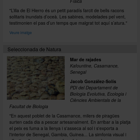
Física
"L’illa de El Hierro és un petit paradís farcit de bells racons
solitaris inundats d’oceà. Les sabines, modelades pel vent,
testimonien el pas d’un temps que malgrat tot aquí s’atura."
Veure imatge
Seleccionada de Natura
Mar de rajades
Kafountine, Casamance,
Senegal
Jacob González-Solís
PDI del Departament de
Biologia Evolutiva, Ecologia i
Ciències Ambientals de la
Facultat de Biologia
"En aquest poblet de la Casamance, milers de piragües
surten cada dia a pescar artesanalment. En arribar a la platja
el peix es fuma a la llenya i s'asseca al sol i s'exporta a
l'interior de Senegal, Gambia, Guinea... La simfonia visual i