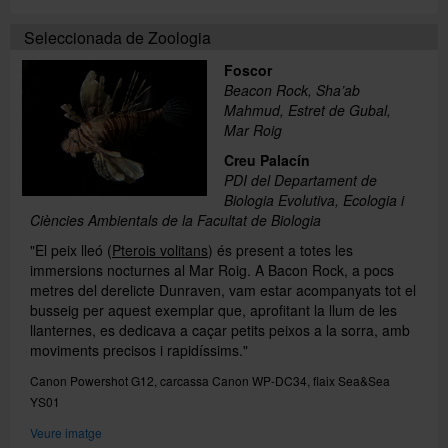
Seleccionada de Zoologia
Foscor
Beacon Rock, Sha’ab
Mahmud, Estret de Gubal,
Mar Roig
Creu Palacín
PDI del Departament de
Biologia Evolutiva, Ecologia i
Ciències Ambientals de la Facultat de Biologia
"El peix lleó (
Pterois volitans
) és present a totes les
immersions nocturnes al Mar Roig. A Bacon Rock, a pocs
metres del derelicte Dunraven, vam estar acompanyats tot el
busseig per aquest exemplar que, aprofitant la llum de les
llanternes, es dedicava a caçar petits peixos a la sorra, amb
moviments precisos i rapidíssims."
Canon Powershot G12, carcassa Canon WP-DC34, flaix Sea&Sea
YS01
Veure imatge