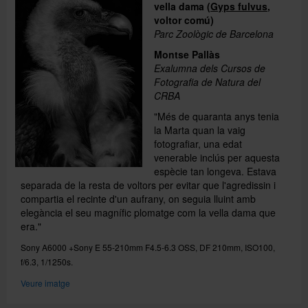
vella dama (
Gyps fulvus
,
voltor comú)
Parc Zoològic de Barcelona
Montse Pallàs
Exalumna dels Cursos de
Fotografia de Natura del
CRBA
"Més de quaranta anys tenia
la Marta quan la vaig
fotografiar, una edat
venerable inclús per aquesta
espècie tan longeva. Estava
separada de la resta de voltors per evitar que l'agredissin i
compartia el recinte d'un aufrany, on seguia lluint amb
elegància el seu magnífic plomatge com la vella dama que
era."
Sony A6000 +Sony E 55-210mm F4.5-6.3 OSS, DF 210mm, ISO100,
f/6.3, 1/1250s.
Veure imatge