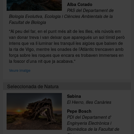
Alba Cotado
PAS del Departament de
Biologia Evolutiva, Ecologia i Ciències Ambientals de la
Facultat de Biologia
"Al peu del far, en el punt més alt de les illes, els núvols em
van donar treva i van deixar que aparegués un sol tímid però
intens que va il·luminar les tranquil·les aigües que baixen de
la ria de Vigo, mentre les onades de l’Atlàntic trencaven amb
força sobre les roques que encara es trobaven immerses en
la foscor d’una nit que ja acabava."
Veure imatge
Seleccionada de Natura
Sabina
El Hierro, illes Canàries
Pepe Bosch
PDI del Departament d'
Enginyeria Electrònica i
Biomèdica de la Facultat de