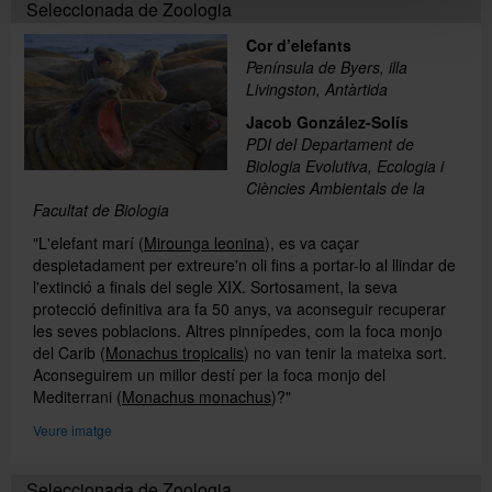
Seleccionada de Zoologia
Cor d’elefants
Península de Byers, illa
Livingston, Antàrtida
Jacob González-Solís
PDI del Departament de
Biologia Evolutiva, Ecologia i
Ciències Ambientals de la
Facultat de Biologia
"L'elefant marí (
Mirounga leonina
), es va caçar
despietadament per extreure'n oli fins a portar-lo al llindar de
l'extinció a finals del segle XIX. Sortosament, la seva
protecció definitiva ara fa 50 anys, va aconseguir recuperar
les seves poblacions. Altres pinnípedes, com la foca monjo
del Carib (
Monachus tropicalis
) no van tenir la mateixa sort.
Aconseguirem un millor destí per la foca monjo del
Mediterrani (
Monachus monachus
)?"
Veure imatge
Seleccionada de Zoologia