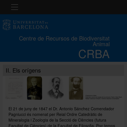
Navegació
El CRBA
Centre de Recursos de Biodiversitat
Animal
Història
CRBA
Col·leccions
II. Els orígens
Cursos
Concurs
El 21 de juny de 1847 el Dr. Antonio Sánchez Comendador
Pagniucci és nomenat per Reial Ordre Catedràtic de
Mineralogia i Zoologia de la Secció de Ciències (futura
Exposicions
Facultat de Ciències) de la Facultat de Filosofia. Poc temps