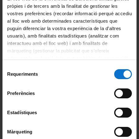
frescos.
pròpies i de tercers amb la finalitat de gestionar les
Aquests exemplars formen, per tant, la reduïda col·lecció
vostres preferències (recordar informació perquè accediu
zoològica que passa a ser gestionada pel Dr. Sánchez
al lloc web amb determinades característiques que
Comendador i constitueix l’origen del futur Gabinet d’Història
puguin diferenciar la vostra experiència de la d’altres
Natural de la Universitat de Barcelona.
usuaris), amb finalitats estadístiques (analitzar com
<
Anterior
interactueu amb el lloc web) i amb finalitats de
I. Els antecedents
màrqueting (gestionar la publicitat que s’ofereix
Següent >
adequant-la en funció dels vostres hàbits de navegació).
III. El Gabinet d'Hª Natural
Per obtenir més informació sobre les galetes podeu
Selecció
consultar la
Política de galetes del lloc web de la
Requeriments
de
Universitat de Barcelona
.
Torna a la pàgina principal d'Història
consentiment
Preferències
Història
Estadístiques
I. Els antecedents
II. Els orígens
Màrqueting