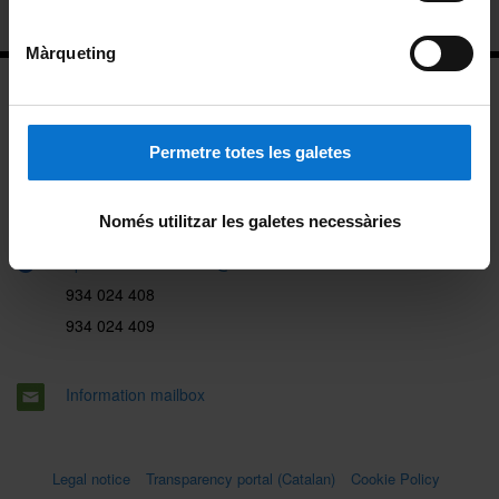
Màrqueting
New building (2nd floor)
Permetre totes les galetes
Diagonal, 684
08034 Barcelona
Només utilitzar les galetes necessàries
dp.dret.constitucional@ub.edu
934 024 408
934 024 409
Information mailbox
Legal notice
Transparency portal (Catalan)
Cookie Policy