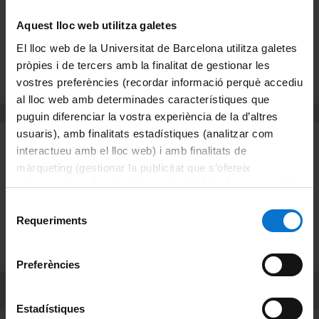
Keyword (name/post)
Aquest lloc web utilitza galetes
Català
El lloc web de la Universitat de Barcelona utilitza galetes
pròpies i de tercers amb la finalitat de gestionar les
Search
vostres preferències (recordar informació perquè accediu
Español
al lloc web amb determinades característiques que
Legal advice
puguin diferenciar la vostra experiència de la d’altres
usuaris), amb finalitats estadístiques (analitzar com
The data contained in the UB Directory may only be used for
pusposes and ends directly related to UB activities. The
interactueu amb el lloc web) i amb finalitats de
Directory is not one of the resources made accessible to the
màrqueting (gestionar la publicitat que s’ofereix
general public by Organic law 15/1999, December 13, on the
adequant-la en funció dels vostres hàbits de navegació).
protection of personal data. Consequently, no part of the data
Per obtenir més informació sobre les galetes podeu
Selecció
contained in the UB Directory may be reproduced on,
consultar la
Política de galetes del lloc web de la
Requeriments
transmitted to or stored in any other directory or other form of
de
information retrieval system without the prior consent of all
Universitat de Barcelona
.
consentiment
parties involved.
Preferències
Share:
Estadístiques