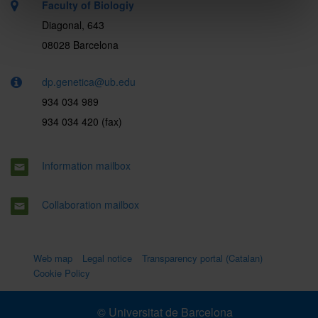
Faculty of Biologiy
Diagonal, 643
08028 Barcelona
dp.genetica@ub.edu
934 034 989
934 034 420 (fax)
Information mailbox
Collaboration mailbox
Web map
Legal notice
Transparency portal (Catalan)
Cookie Policy
© Universitat de Barcelona