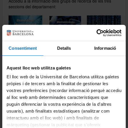
Accediu a la informació dels grups de recerca de les tres
seccions del departament:
Español
Consentiment
Detalls
Informació
Share:
Aquest lloc web utilitza galetes
Bioengineering
El lloc web de la Universitat de Barcelona utilitza galetes
pròpies i de tercers amb la finalitat de gestionar les
vostres preferències (recordar informació perquè accediu
Biodiversity
al lloc web amb determinades característiques que
puguin diferenciar la vostra experiència de la d’altres
Biomedicine
usuaris), amb finalitats estadístiques (analitzar com
interactueu amb el lloc web) i amb finalitats de
Agricultural Genomics
màrqueting (gestionar la publicitat que s’ofereix