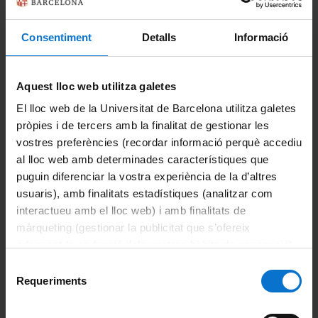
Portals i intranets
Consentiment
Detalls
Informació
Portal d'estudiants
Intranet UB (PDI i PTGAS)
Aquest lloc web utilitza galetes
Campus Virtual
El lloc web de la Universitat de Barcelona utilitza galetes
pròpies i de tercers amb la finalitat de gestionar les
Alumni UB
vostres preferències (recordar informació perquè accediu
al lloc web amb determinades característiques que
Unitats
puguin diferenciar la vostra experiència de la d’altres
usuaris), amb finalitats estadístiques (analitzar com
Anatomia i Embriologia Humana
interactueu amb el lloc web) i amb finalitats de
màrqueting (gestionar la publicitat que s’ofereix
Anatomia Patològica/Neuropatologia
adequant-la en funció dels vostres hàbits de navegació).
Per obtenir més informació sobre les galetes podeu
Biologia Cel·lular/Biologia del Desenvolupament
Selecció
consultar la
Política de galetes del lloc web de la
Requeriments
de
Universitat de Barcelona
.
Farmacologia
consentiment