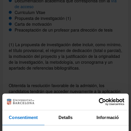
Documentación académica que corresponda con la
vía
de acceso
Curriculum Vitae
Propuesta de investigación (1)
Carta de motivación
Preaceptación de un profesor para dirección de tesis
(1) La propuesta de investigación debe incluir, como mínimo,
el título provisional, el régimen de dedicación (total o parcial),
la motivación del proyecto y la justificación de la originalidad
de la investigación, la metodología, un cronograma y un
apartado de referencias bibliográficas.
Obtenida la resolución favorable de la admisión, los
candidatos tendrán que acceder nuevamente a la aplicación
online para registrar la solicitud de
acceso
Programa de doctorado en Ciudadanía y Derechos
Consentiment
Detalls
Informació
Humanos
(centro coordinador: Facultat de Derecho)
Aquí
podéis consultar la información sobre admisión, acceso