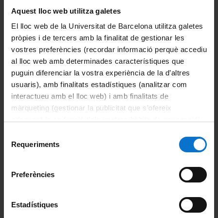
y matrícula para el curso 2026-2027.
Aquest lloc web utilitza galetes
El lloc web de la Universitat de Barcelona utilitza galetes
pròpies i de tercers amb la finalitat de gestionar les
Portales e intranets
vostres preferències (recordar informació perquè accediu
Portal de estudiantes
al lloc web amb determinades característiques que
puguin diferenciar la vostra experiència de la d’altres
Intranet (PDI y PTGAS)
usuaris), amb finalitats estadístiques (analitzar com
interactueu amb el lloc web) i amb finalitats de
Campus Virtual
màrqueting (gestionar la publicitat que s’ofereix
adequant-la en funció dels vostres hàbits de navegació).
Alumni UB
Per obtenir més informació sobre les galetes podeu
Selecció
consultar la
Política de galetes del lloc web de la
Trámites académicos y administrativos
Requeriments
de
Universitat de Barcelona
.
consentiment
Grado
Preferències
Máster
Estadístiques
Doctorado