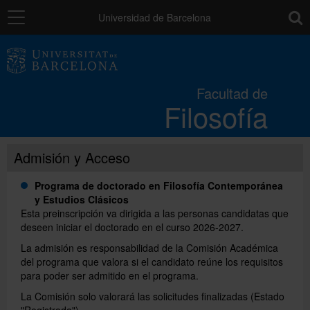
Navegación
toolb
Universidad de Barcelona
La Facultad
Facultad de
Filosofía
Estudios
Admisión y Acceso
Investigación e innovación
Programa de doctorado en Filosofía Contemporánea
y Estudios Clásicos
Servicios
Esta preinscripción va dirigida a las personas candidatas que
deseen iniciar el doctorado en el curso 2026-2027.
La admisión es responsabilidad de la Comisión Académica
Movilidad
del programa que valora si el candidato reúne los requisitos
para poder ser admitido en el programa.
La Comisión solo valorará las solicitudes finalizadas (Estado
Relaciones externas
"Registrada").