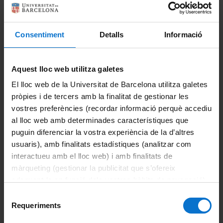
Calendario académico
Directorio
Consentiment
Detalls
Informació
Evaluación
Català
Horarios de clase
Aquest lloc web utilitza galetes
El lloc web de la Universitat de Barcelona utilitza galetes
Movilidad
pròpies i de tercers amb la finalitat de gestionar les
English
vostres preferències (recordar informació perquè accediu
Objetivos y competencias
al lloc web amb determinades característiques que
puguin diferenciar la vostra experiència de la d’altres
Organización y metodología docente
usuaris), amb finalitats estadístiques (analitzar com
interactueu amb el lloc web) i amb finalitats de
Planes docentes
màrqueting (gestionar la publicitat que s’ofereix
adequant-la en funció dels vostres hàbits de navegació).
Reconocimiento de créditos
Per obtenir més informació sobre les galetes podeu
Selecció
consultar la
Política de galetes del lloc web de la
Trabajo final de máster
Requeriments
de
Universitat de Barcelona
.
consentiment