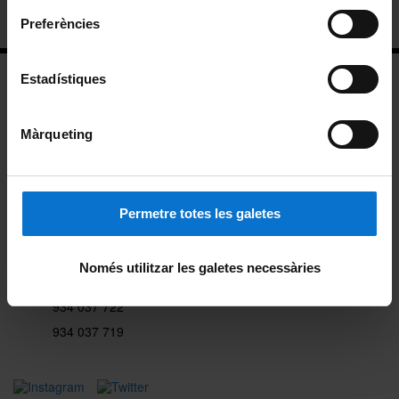
Información para futuros estudiantes
Preferències
Estadístiques
Màrqueting
Facultad de Filosofía
Montalegre, 6
Permetre totes les galetes
08001 Barcelona
Només utilitzar les galetes necessàries
secretariafilosofia@ub.edu
934 037 722
934 037 719