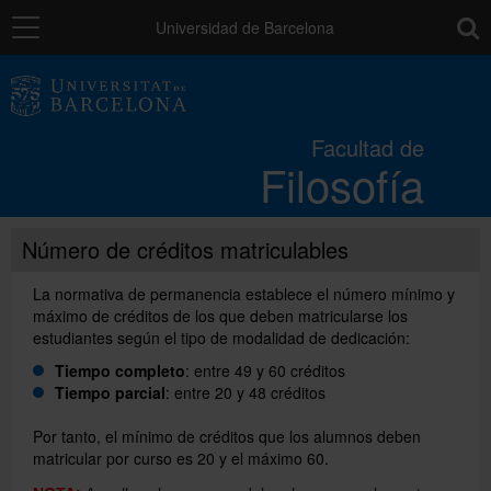
Navegación
toolb
Universidad de Barcelona
La Facultad
Facultad de
Filosofía
Estudios
Número de créditos matriculables
Investigación e innovación
La normativa de permanencia establece el número mínimo y
máximo de créditos de los que deben matricularse los
Servicios
estudiantes según el tipo de modalidad de dedicación:
Tiempo completo
: entre 49 y 60 créditos
Tiempo parcial
: entre 20 y 48 créditos
Movilidad
Por tanto, el mínimo de créditos que los alumnos deben
matricular por curso es 20 y el máximo 60.
Relaciones externas