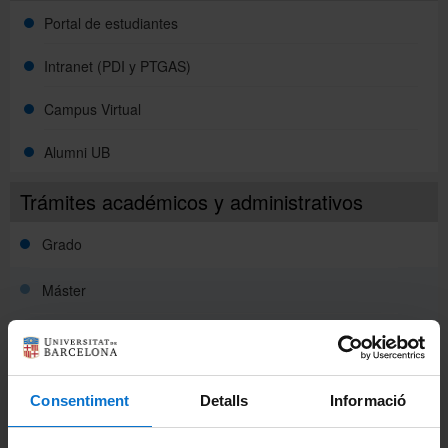
Portal de estudiantes
Intranet (PDI y PTGAS)
Campus Virtual
Alumni UB
Trámites académicos y administrativos
Grado
Máster
Prescripción máster
Matriculación
Consentiment
Detalls
Informació
Número de créditos matriculables