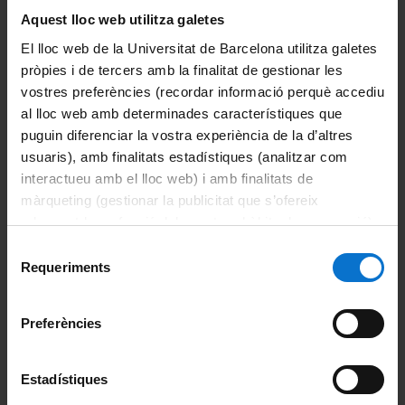
Aquest lloc web utilitza galetes
Precios máster
El lloc web de la Universitat de Barcelona utilitza galetes
Modalidades de pago
pròpies i de tercers amb la finalitat de gestionar les
vostres preferències (recordar informació perquè accediu
Documentación
al lloc web amb determinades característiques que
puguin diferenciar la vostra experiència de la d’altres
Acceso a la automatrícula
usuaris), amb finalitats estadístiques (analitzar com
interactueu amb el lloc web) i amb finalitats de
Modificación de la matrícula
màrqueting (gestionar la publicitat que s’ofereix
adequant-la en funció dels vostres hàbits de navegació).
Anulación total de la matrícula
Per obtenir més informació sobre les galetes podeu
Selecció
consultar la
Política de galetes del lloc web de la
Requeriments
de
Acceder al SocUB/Espacio personal
Universitat de Barcelona
.
consentiment
Tramitación carné UB
Preferències
Solicitud del certificado/expediente académico
Estadístiques