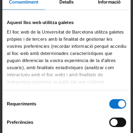
Els responsables són el cap d’estudis, per qüestions
Consentiment
Detalls
Informació
directament relacionades amb els estudis de grau, i
el responsable de mobilitat i de l’Oficina de Relacions
Internacionals, per a les accions d’intercanvi.
Aquest lloc web utilitza galetes
Plans d'estudi i accés al grau
El lloc web de la Universitat de Barcelona utilitza galetes
Fitxa del grau de Filosofia
pròpies i de tercers amb la finalitat de gestionar les
Activitats que organitza la UB per als estudiants i centres
vostres preferències (recordar informació perquè accediu
de secundària
al lloc web amb determinades característiques que
Consulteu la pàgina
Futurs i nous estudiants
.
puguin diferenciar la vostra experiència de la d’altres
usuaris), amb finalitats estadístiques (analitzar com
Comparteix-ho:
interactueu amb el lloc web) i amb finalitats de
màrqueting (gestionar la publicitat que s’ofereix
adequant-la en funció dels vostres hàbits de navegació).
Portals i intranets
Per obtenir més informació sobre les galetes podeu
Selecció
Portal d'estudiants
consultar la
Política de galetes del lloc web de la
Requeriments
de
Universitat de Barcelona
.
consentiment
Intranet UB (PDI i PTGAS)
Preferències
Campus Virtual