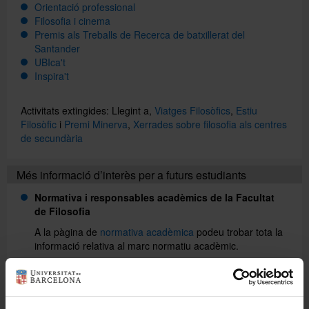
Orientació professional
Filosofia i cinema
Premis als Treballs de Recerca de batxillerat del
Directori
Santander
UBIca't
Inspira't
Español
Activitats extingides: Llegint a,
Viatges Filosòfics
,
Estiu
Filosòfic
i
Premi Minerva
,
Xerrades sobre filosofia als centres
English
de secundària
Més informació d’interès per a futurs estudiants
Normativa i responsables acadèmics de la Facultat
de Filosofia
A la pàgina de
normativa acadèmica
podeu trobar tota la
informació relativa al marc normatiu acadèmic.
També podeu accedir a aquesta informació pel portal dels
estudiants,
Mon UB
, o a la informació sobre el
grau de
Filosofia
.