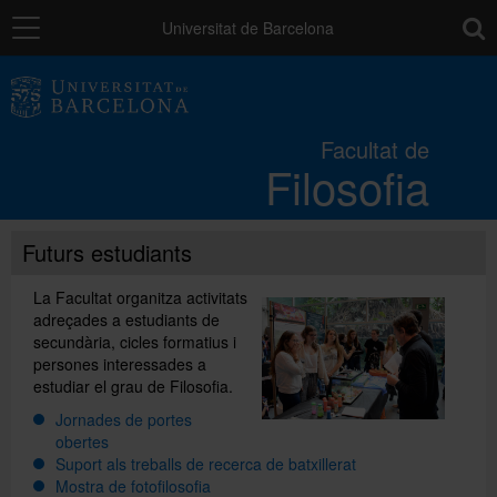
Navegació
toolb
Universitat de Barcelona
La Facultat
Facultat de
Filosofia
Estudis
Futurs estudiants
Recerca i innovació
La Facultat organitza activitats
adreçades a estudiants de
Serveis
secundària, cicles formatius i
persones interessades a
estudiar el grau de Filosofia.
Mobilitat
Jornades de portes
obertes
Suport als treballs de recerca de batxillerat
Relacions externes
Mostra de fotofilosofia