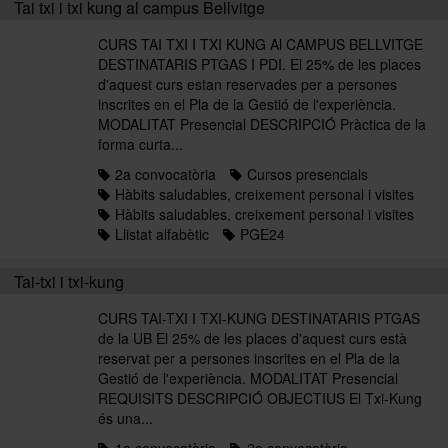
Tai txi i txi kung al campus Bellvitge
CURS TAI TXI I TXI KUNG Al CAMPUS BELLVITGE
DESTINATARIS PTGAS I PDI. El 25% de les places
d'aquest curs estan reservades per a persones
inscrites en el Pla de la Gestió de l'experiència.
MODALITAT Presencial DESCRIPCIÓ Pràctica de la
forma curta...
2a convocatòria
Cursos presencials
Hàbits saludables, creixement personal i visites
Hàbits saludables, creixement personal i visites
Llistat alfabètic
PGE24
Tai-txi i txi-kung
CURS TAI-TXI I TXI-KUNG DESTINATARIS PTGAS
de la UB El 25% de les places d'aquest curs està
reservat per a persones inscrites en el Pla de la
Gestió de l'experiència. MODALITAT Presencial
REQUISITS DESCRIPCIÓ OBJECTIUS El Txi-Kung
és una...
1a convocatòria
2a convocatòria