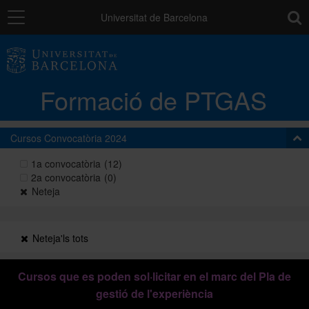
Navegació
toolb
Universitat de Barcelona
La unitat
Formació de PTGAS
Catàleg de la formació del PTGAS
Cursos Convocatòria 2024
Cursos a mida
1a convocatòria
(12)
2a convocatòria
(0)
Neteja
Normativa
Neteja'ls tots
Autoaprenentatge
Cursos que es poden sol·licitar en el marc del Pla de
gestió de l'experiència
Ajuts