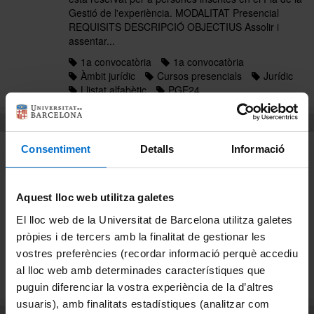
Gestió de l'experiència. MODALITAT Presencial
REQUISITS DESCRIPCIÓ OBJECTIUS Assolir i
assentar...
1a convocatòria
1a convocatòria
Àmbit jurídic
Cursos presencials
Jurídic
Llistat alfabètic
PGE24
Exercicis hipopressius: Treball del sòl pelvià
CURS EXERCICIS HIPOPRESSIUS: TREBALL DEL
Consentiment
Detalls
Informació
SÒL PELVIÀ DESTINATARIS PTGAS de la UB. El
25% de les places d'aquest curs està reservat per a
persones inscrites en el Pla de la Gestió de
Aquest lloc web utilitza galetes
l'experiència. MODALITAT Exercici físic i Salut.
REQUISITS Venir...
El lloc web de la Universitat de Barcelona utilitza galetes
pròpies i de tercers amb la finalitat de gestionar les
1a convocatòria
Cursos presencials
Hàbits saludables, creixement personal i visites
vostres preferències (recordar informació perquè accediu
Hàbits saludables, creixement personal i visites
al lloc web amb determinades característiques que
Llistat alfabètic
PGE24
puguin diferenciar la vostra experiència de la d’altres
usuaris), amb finalitats estadístiques (analitzar com