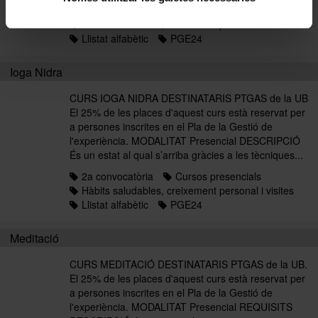
Hàbits saludables, creixement personal i visites
Hàbits saludables, creixement personal i visites
Llistat alfabètic
PGE24
Ioga Nidra
CURS IOGA NIDRA DESTINATARIS PTGAS de la UB
El 25% de les places d'aquest curs està reservat per
a persones inscrites en el Pla de la Gestió de
l'experiència. MODALITAT Presencial DESCRIPCIÓ
És un estat al qual s’arriba gràcies a les tècniques...
2a convocatòria
Cursos presencials
Hàbits saludables, creixement personal i visites
Llistat alfabètic
PGE24
Meditació
CURS MEDITACIÓ DESTINATARIS PTGAS de la UB.
El 25% de les places d'aquest curs està reservat per
a persones inscrites en el Pla de la Gestió de
l'experiència. MODALITAT Presencial REQUISITS