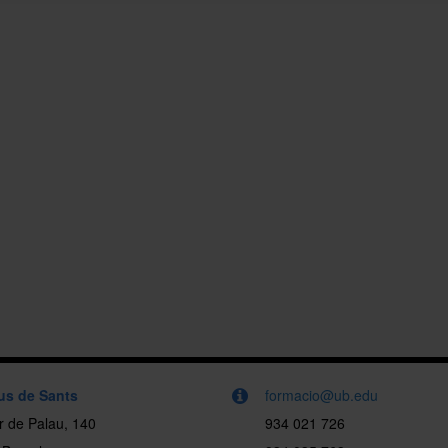
s de Sants
formacio@ub.edu
r de Palau, 140
934 021 726