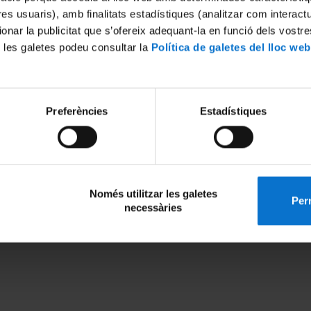
tres usuaris), amb finalitats estadístiques (analitzar com interac
ionar la publicitat que s’ofereix adequant-la en funció dels vostr
 les galetes podeu consultar la
Política de galetes del lloc web
Preferències
Estadístiques
Només utilitzar les galetes
Perm
necessàries