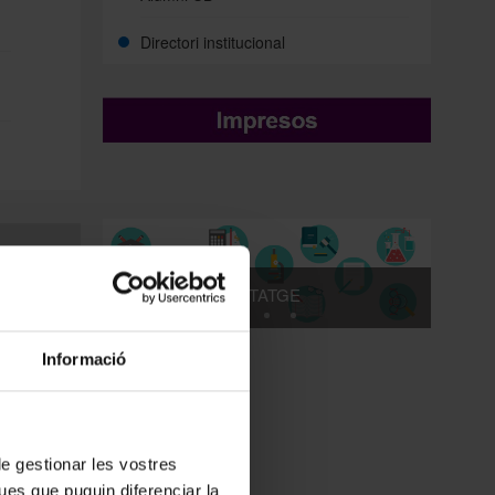
Directori institucional
AUTOAPRENENTATGE
Informació
 de gestionar les vostres
ues que puguin diferenciar la