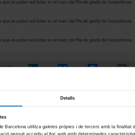
 que es poden sol·licitar en el marc del Pla de gestió de l'experiència
 que es poden sol·licitar en el marc del Pla de gestió de l'experiència
 que es poden sol·licitar en el marc del Pla de gestió de l'experiència
eix-ho:
Detalls
etes
de Barcelona utilitza galetes pròpies i de tercers amb la finalitat
mació perquè accediu al lloc web amb determinades característiq