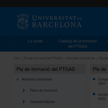
La unitat
Catàleg de la formació
del PTGAS
Inici
Pla de formació del PTGAS
Activitats formatives
Pla de
Pla de formació del PTGAS
Pla de 
Activitats formatives
Cursos
2021
Plans de formació
Cursos
2022
Característiques