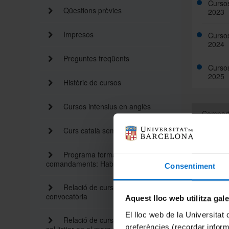
Cursos
Qüestions prèvies
2023
Impresos
Cursos
2024
Preguntes freqüents
Cursos
2025
Històric de cursos
Cursos intensius en anglès
Compart
Curs català semipresencial
Programa formatiu per a
comandaments: Habilitats directives
Consentiment
Relació de cursos 2026: 1a
convocatòria
Aquest lloc web utilitza gal
El lloc web de la Universitat 
Relació de cursos que es poden
preferències (recordar infor