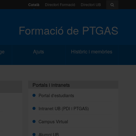
Català
Directori Formació
Directori UB
Formació de PTGAS
ge
Ajuts
Històric i memòries
Portals i intranets
Portal d'estudiants
Intranet UB (PDI i PTGAS)
Campus Virtual
Alumni UB