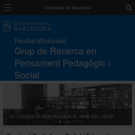
Navegació
toolb
Universitat de Barcelona
El GREPPS
Facultat d'Educació
Recerca
Grup de Recerca en
Pensament Pedagògic i
Docència
Social
Directori UB
US DONEM LA BENVINGUDA AL WEB DEL GRUP