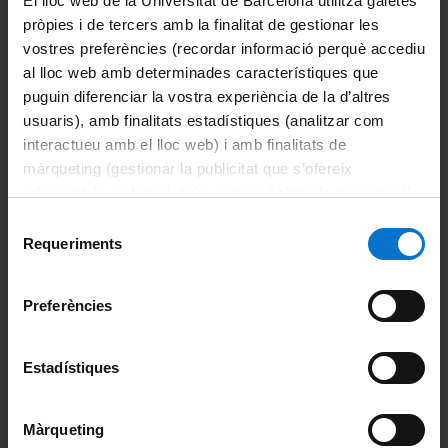
El lloc web de la Universitat de Barcelona utilitza galetes
pròpies i de tercers amb la finalitat de gestionar les
vostres preferències (recordar informació perquè accediu
al lloc web amb determinades característiques que
puguin diferenciar la vostra experiència de la d’altres
usuaris), amb finalitats estadístiques (analitzar com
interactueu amb el lloc web) i amb finalitats de
màrqueting (gestionar la publicitat que s’ofereix
adequant-la en funció dels vostres hàbits de navegació).
Seminari "Capitalisme Digital i Educació a l'era de la
Per obtenir més informació sobre les galetes podeu
Selecció
intel·ligència artificial"
consultar la
Política de galetes del lloc web de la
Requeriments
de
Dates: 24 i 25 abril 2024
Universitat de Barcelona
.
consentiment
Lloc: Sala de Graus Rosa Roig, Campus Mundet, Edifici
Preferències
Migdia, 3r pis
Inscripcions: 8-19 abril
Estadístiques
Programa
(PDF, 516 KB)
Màrqueting