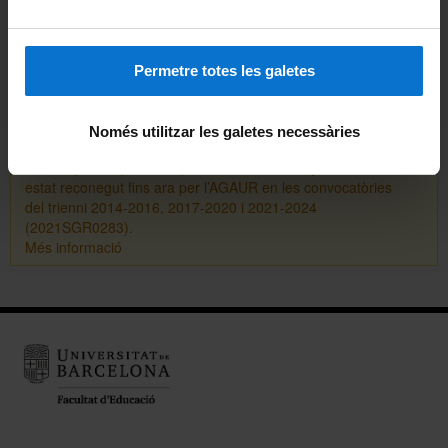
Comparteix-ho:
Permetre totes les galetes
Imprimeix
Només utilitzar les galetes necessàries
El Grup de Recerca en Pensament Pedagògic i Social
Contemporani (
GREPPS
) es va constituir l’any 2011 i ha
estat reconegut
fins ara
per l’AGAUR en les convocatòries
del trienni 2014-2016, 2017-2020 i 2021-2024
(2021SGR0283).
Més informació