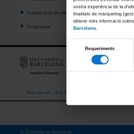
vostra experiència de la d’al
Treballs finals de màster
finalitats de màrqueting (gest
obtenir més informació sobre
Congressos
Barcelona
.
Selecció
Requeriments
de
Facul
consentiment
Edifici
Passei
Mapa del web
Avís legal
Portal de transparència
Polític
© Universitat de Barcelona