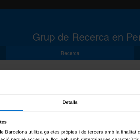
Grup de Recerca en Pen
Recerca
ca
Detalls
etes
de Barcelona utilitza galetes pròpies i de tercers amb la finalitat
mació perquè accediu al lloc web amb determinades característiq