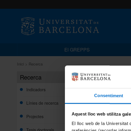
El GREPPS
Inici
Recerca
Recerca
Recer
Indicadors
Consentiment
Línies de recerca
Aquest lloc web utilitza gal
Projectes
El lloc web de la Universitat 
Tesis doctorals
preferències (recordar infor