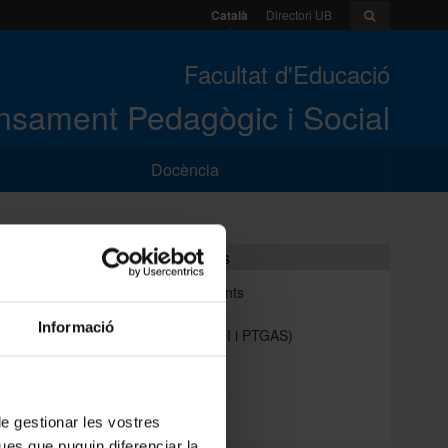
Català
Directori UB
Facultat d'Educació
sament Pedagògic i Social
Docència
Portals i intranets
Portal d'estudiants
Informació
Intranet UB (PDI i PTGAS)
Campus Virtual
Alumni UB
 de gestionar les vostres
ues que puguin diferenciar la