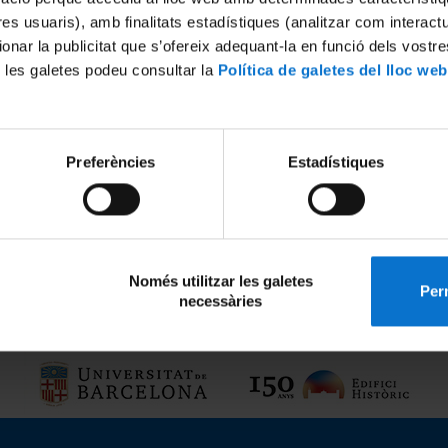
tres usuaris), amb finalitats estadístiques (analitzar com interac
ionar la publicitat que s’ofereix adequant-la en funció dels vostr
 les galetes podeu consultar la
Política de galetes del lloc web
Preferències
Estadístiques
tat d'Educació
gr.pensamentpedagogic@ub
 de Llevant
08035 Barcelona
g de la Vall d'Hebron, 171
Només utilitzar les galetes
Perm
necessàries
a de galetes