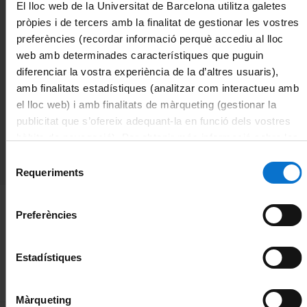
El lloc web de la Universitat de Barcelona utilitza galetes
pròpies i de tercers amb la finalitat de gestionar les vostres
preferències (recordar informació perquè accediu al lloc
Observacions:
web amb determinades característiques que puguin
Per ordinadors particulars pots
descarregar SOPHOS.
diferenciar la vostra experiència de la d’altres usuaris),
La UB no prestarà suport tècnic sobre aquest programari als
amb finalitats estadístiques (analitzar com interactueu amb
ordinadors particulars de l’usuari.
el lloc web) i amb finalitats de màrqueting (gestionar la
publicitat que s’ofereix adequant-la en funció dels vostres
Com puc fer la sol·licitud?:
hàbits de navegació). Per obtenir més informació sobre les
Si tens algun dubte o consulta sobre SOPHOS o vols que
t'instal·lin l'agent de microCLAUDIA al teu equip corporatiu,
galetes podeu consultar la
Política de galetes del lloc
Selecció
pots obrir un tiquet:
Instal·lació i configuració d'aplicacions
web de la Universitat de Barcelona
.
Requeriments
de
consentiment
Preferències
Web Antivírics
Més informació sobre microCLAUDIA
Estadístiques
Màrqueting