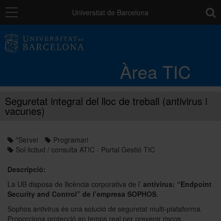
Navegació
toolb
Universitat de Barcelona
Entorn de treball
Àrea TIC
Núvol UB
Seguretat integral del lloc de treball (antivirus i
vacunes)
Catàleg de serveis i tràmits
*Servei
Programari
Suport a la Docència
Sol·licitud / consulta ATIC - Portal Gestió TIC
Descripció:
Seguretat de les dades
La UB disposa de llicència corporativa de l’
antivirus: “Endpoint
Security and Control” de l’empresa SOPHOS
.
Sophos antivirus és una solució de seguretat multi-plataforma.
PAU: necessites ajuda?
Proporciona protecció en temps real per prevenir riscos