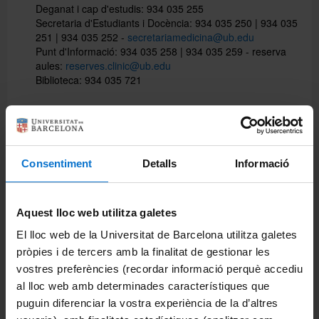
Deganat i cap d'estudis: 934 035 255
Secretaria d'Estudiants i Docència: 934 035 250 | 934 035
251 | 934 035 252 -
secretariamedicina@ub.edu
Punt d'Informació: 934 035 258 | 934 035 259 - reserva
aules:
reserves.clinic@ub.edu
Biblioteca: 934 035 721
Distribució
Nucli central:
Consentiment
Detalls
Informació
Planta 1: Punt d'Informació, Secretaria d'Estudiants i
Docència, Administració, Deganat, Oficina d'Afers
General, Oficina de Recerca i aules 1 i 2.
Aquest lloc web utilitza galetes
Planta 3: aules 4, 5, 6, 7, 8 i 9.
El lloc web de la Universitat de Barcelona utilitza galetes
Planta 5: aules 10, 11, 12, 13, 14, 15, 16, 17, 18 i 19,
pròpies i de tercers amb la finalitat de gestionar les
delegacions d'estudiants, tutories i seminaris 1, 2, 3.
vostres preferències (recordar informació perquè accediu
Plantes 6, 7 i 8: Biblioteca.
al lloc web amb determinades característiques que
puguin diferenciar la vostra experiència de la d’altres