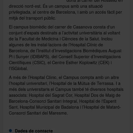
direcció nord-est. És un campus amb una situació
privilegiada, al centre de Barcelona, i amb un accés fàcil per
Directori
mitjà del transport públic.
El campus biomèdic del carrer de Casanova consta d'un
conjunt d’espais destinats a l’activitat universitària al voltant
Español
de la Facultat de Medicina i Ciències de la Salut. Inclou
algunes de les instal·lacions de l’Hospital Clínic de
Barcelona, de l’Institut d’Investigacions Biomèdiques August
Pi i Sunyer (IDIBAPS), del Consell Superior d’Investigacions
English
Científiques (CSIC), el Centre Esther Koplowitz (CEK) i
l’ISGlobal.
A més de l’Hospital Clínic, el Campus compta amb un altre
l’hospital universitari, l’Hospital de la Mútua de Terrassa. I a
més dels universitaris el Campus també té diversos hospitals
associats: Hospital del Sagrat Cor, Hospital Dos de Maig de
Barcelona-Consorci Sanitari Integral, Hospital de l'Esperit
Sant, Hospital Municipal de Badalona i l’Hospital de Mataró-
Consorci Sanitari del Maresme.
Dades de contacte