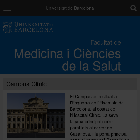
Navegació
toolb
Universitat de Barcelona
La Facultat
Facultat de
Medicina i Ciències
Els campus
de la Salut
Docència
Campus Clínic
Recerca
El Campus està situat a
l'Esquerra de l'Eixample de
Barcelona, al costat de
Mobilitat
l'Hospital Clínic. La seva
façana principal corre
paral·lela al carrer de
Casanova, i la porta principal
Convocatòries i ajuts
dona al carrer del Rosselló en