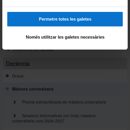
Intranet UB (PDI i PTGAS)
Permetre totes les galetes
Campus Virtual
Alumni UB
Només utilitzar les galetes necessàries
Intranet de la Facultat
Docència
Graus
Màsters universitaris
Premis extraordinaris de màsters universitaris
Sessions informatives (en línia) màsters
universitaris curs 2026-2027