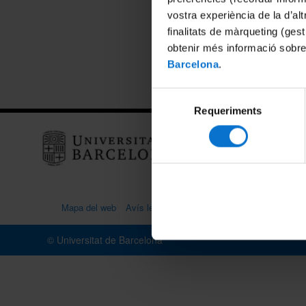
vostra experiència de la d’al
finalitats de màrqueting (gest
Compart
obtenir més informació sobre
Barcelona
.
Selecció
Requeriments
de
consentiment
Ubica
.
.
Mapa del web
Avís legal
Portal de transparència
Polític
© Universitat de Barcelona