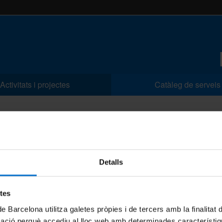
Activitats i projectes
Catàleg de serveis
g de serveis
Detalls
etes
de Barcelona utilitza galetes pròpies i de tercers amb la finalitat
mació perquè accediu al lloc web amb determinades característiq