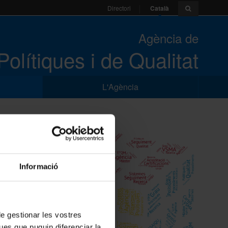
Català
Directori
Agència de
Polítiques i de Qualitat
L'Agència
Informació
 de gestionar les vostres
ues que puguin diferenciar la