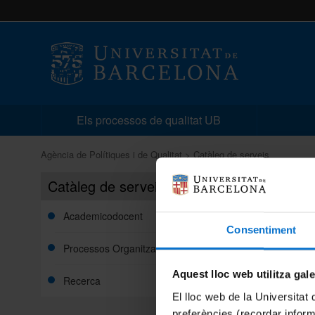
Els processos de qualitat UB
Agència de Polítiques i de Qualitat
Catàleg de serveis
Catàleg de serveis
Catàle
Academicodocent
Consentiment
Processos Organitzatius
Aquest lloc web utilitza gal
Recerca
El lloc web de la Universitat 
CADEMICODOCENT
preferències (recordar infor