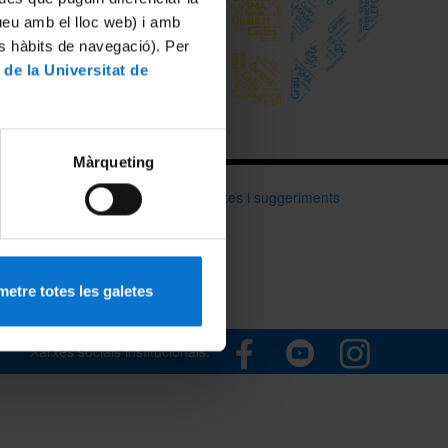
tueu amb el lloc web) i amb
es hàbits de navegació). Per
 de la Universitat de
Màrqueting
Bústia de queixes i suggeriments
etre totes les galetes
Xarxes socials institucionals: