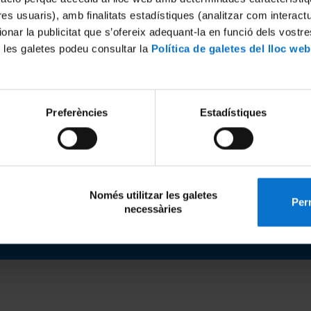
tres usuaris), amb finalitats estadístiques (analitzar com interac
ionar la publicitat que s’ofereix adequant-la en funció dels vostr
eix-ho:
 les galetes podeu consultar la
Política de galetes del lloc web
PROCESSOS ORGANITZATIUS
Preferències
Estadístiques
ció
Contacte
Només utilitzar les galetes
Perm
necessàries
a de galetes