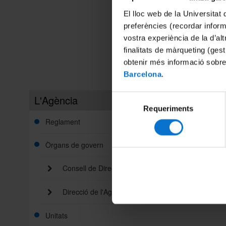
El lloc web de la Universitat 
preferències (recordar infor
vostra experiència de la d’al
finalitats de màrqueting (gest
obtenir més informació sobre
Barcelona
.
L'Agència
Selecció
Requeriments
de
Reglament
consentiment
Òrgans de govern
Consell de Direcció
Direcció de l'Agència
Unitats