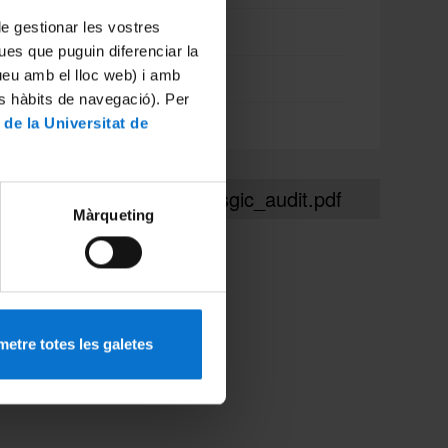
 de gestionar les vostres
Avaluació interna
ues que puguin diferenciar la
tueu amb el lloc web) i amb
Avaluacio externa
es hàbits de navegació). Per
 de la Universitat de
Comanda de treball
documentos/documento_sgic_audit.pdf
Màrqueting
etre totes les galetes