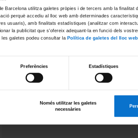
de Barcelona utilitza galetes pròpies i de tercers amb la finalitat
mació perquè accediu al lloc web amb determinades característiq
tres usuaris), amb finalitats estadístiques (analitzar com interac
ionar la publicitat que s’ofereix adequant-la en funció dels vostr
 les galetes podeu consultar la
Política de galetes del lloc web
documentos
Preferències
Estadístiques
/ca/content/normes-generals-reguladores-dels-
treballs-de-fi-de-master-universitari
Només utilitzar les galetes
Perm
necessàries