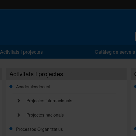
Activitats i projectes
Catàleg de serveis
Activitats i projectes
Academicodocent
Projectes internacionals
Projectes nacionals
Processos Organitzatius