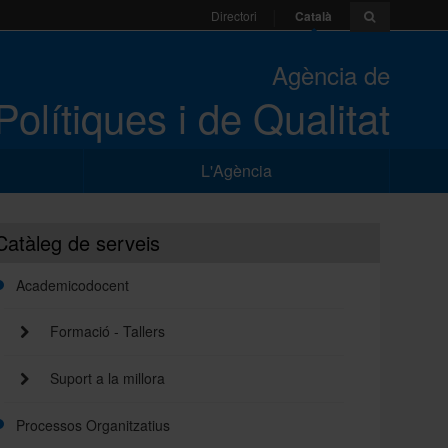
Català
Directori
Agència de
Polítiques i de Qualitat
L'Agència
Catàleg de serveis
Academicodocent
Formació - Tallers
Suport a la millora
Processos Organitzatius