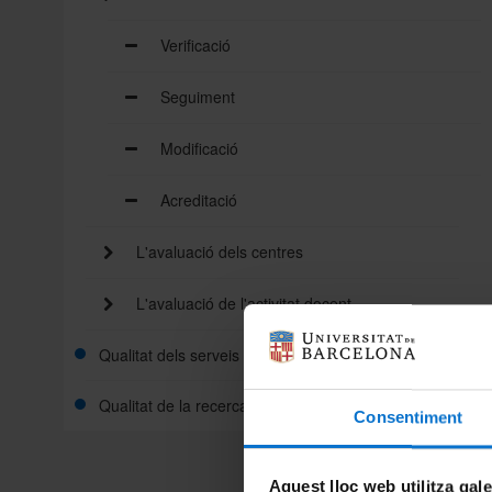
Verificació
Seguiment
Modificació
Acreditació
L'avaluació dels centres
L'avaluació de l'activitat docent
Qualitat dels serveis interns
Qualitat de la recerca
Consentiment
Aquest lloc web utilitza gal