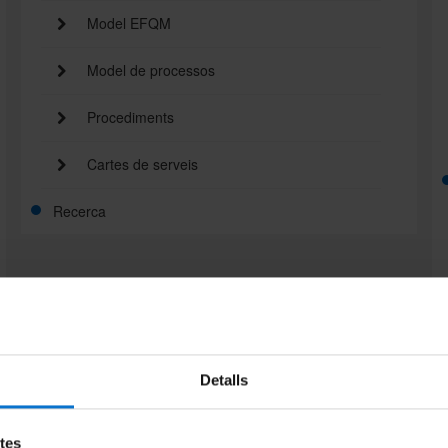
Model EFQM
Model de processos
Procediments
Cartes de serveis
Recerca
Detalls
etes