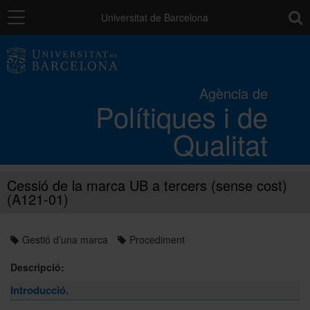
Navegació
toolb
Universitat de Barcelona
Els processos de qualitat UB
Agència de
Polítiques i de
Activitats i projectes
Qualitat
Catàleg de serveis
Cessió de la marca UB a tercers (sense cost)
(A121-01)
L'Agència
Gestió d’una marca
Procediment
Directori
Descripció:
Introducció.