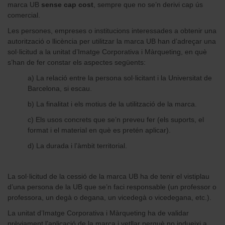
marca UB
sense cap cost
, sempre que no se’n derivi cap ús
comercial.
Les persones, empreses o institucions interessades a obtenir una
autorització o llicència per utilitzar la marca UB han d’adreçar una
sol·licitud a la unitat d’Imatge Corporativa i Màrqueting, en què
s’han de fer constar els aspectes següents:
a) La relació entre la persona sol·licitant i la Universitat de
Barcelona, si escau.
b) La finalitat i els motius de la utilització de la marca.
c) Els usos concrets que se’n preveu fer (els suports, el
format i el material en què es pretén aplicar).
d) La durada i l’àmbit territorial.
La sol·licitud de la cessió de la marca UB ha de tenir el vistiplau
d’una persona de la UB que se’n faci responsable (un professor o
professora, un degà o degana, un vicedegà o vicedegana, etc.).
La unitat d’Imatge Corporativa i Màrqueting ha de validar
prèviament l’aplicació de la marca i vetllar perquè no indueixi a