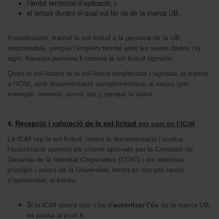
l’àmbit territorial d’aplicació, i
el temps durant el qual vol fer ús de la marca UB.
A continuació, tramet la sol·licitud a la persona de la UB
responsable, perquè l’empleni també amb les seves dades i la
signi. Aquesta persona li retorna la sol·licitud signada.
Quan el sol·licitant té la sol·licitud emplenada i signada, la tramet
a l’ICiM, amb documentació complementària, si escau (per
exemple: conveni, acord, etc.), perquè la valori.
4.
Recepció i valoració de la sol·licitud
per part de l’ICiM
La ICiM rep la sol·licitud, revisa la documentació i avalua
l’autorització atenent els criteris aprovats per la Comissió de
Garantia de la Identitat Corporativa (CGIC) i els objectius,
principis i valors de la Universitat, tenint en compte raons
d’oportunitat, si escau.
S
i la ICiM valora que s’ha d’
autoritzar l’ús
de la marca UB,
es passa al punt 6.