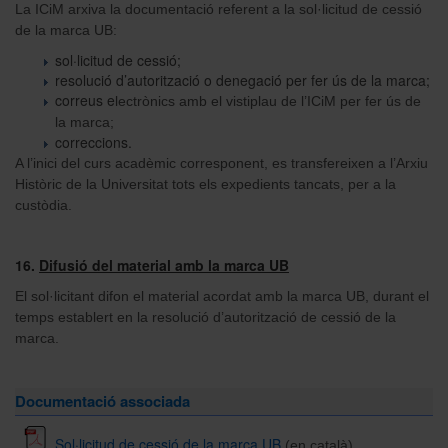
La ICiM arxiva la documentació referent a la sol·licitud de cessió
de la marca UB:
sol·licitud de cessió;
resolució d’autorització o denegació per fer ús de la marca;
correus e
lectrònics amb el vistiplau de l’ICiM per fer ús de
la marca;
correccions.
A l’inici del curs acadèmic corresponent, es transfereixen a l’Arxiu
Històric de la Universitat tots els expedients tancats, per a la
custòdia.
16.
Difusió del material amb la marca UB
El sol·licitant difon el material acordat amb la marca UB, durant el
temps establert en la resolució d’autorització de cessió de la
marca.
Documentació associada
Sol·licitud de cessió de la marca UB
(en català)