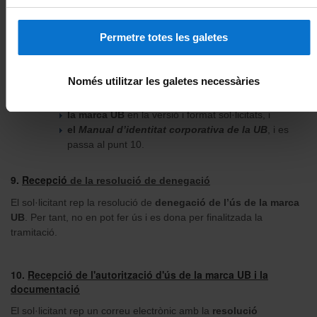
persona de la UB responsable, i es passa al punt 9.
Permetre totes les galetes
Si la resolució és d’aprovació
, la ICiM tramet per correu
electrònic al sol·licitant:
la resolució
d’autorització signada
pel secretari o
Només utilitzar les galetes necessàries
secretària general, amb còpia a la persona de la UB
responsable;
la marca UB
en la versió i format sol·licitats, i
el
Manual d’identitat corporativa de la UB
, i es
passa al punt 10.
9.
Recepció
de la resolució de denegació
El sol·licitant rep la resolució de
denegació de l’ús de la marca
UB
. Per tant, no en pot fer ús i es dona per finalitzada la
tramitació.
10.
Recepció de l'autorització d'ús de la marca UB i la
documentació
El sol·licitant rep un correu electrònic amb la
resolució