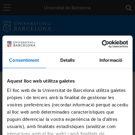
Navegació
toolb
Universitat de Barcelona
Els processos de qualitat UB
Agència de
Polítiques i de
Activitats i projectes
Qualitat
Consentiment
Detalls
Informació
Catàleg de serveis
Aquest lloc web utilitza galetes
L'Agència
El lloc web de la Universitat de Barcelona utilitza galetes
pròpies i de tercers amb la finalitat de gestionar les
vostres preferències (recordar informació perquè accediu
Directori
al lloc web amb determinades característiques que
puguin diferenciar la vostra experiència de la d’altres
usuaris), amb finalitats estadístiques (analitzar com
interactueu amb el lloc web) i amb finalitats de