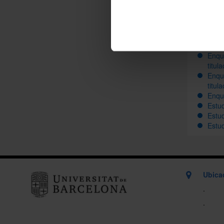
Com a co
aquests
Enque
Enque
titu
Enque
titu
Enque
Estud
Estud
Estu
Ubica
.
.