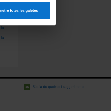
mbé
etre totes les galetes
 la
 la
Bústia de queixes i suggeriments