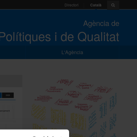
Català
Directori
Agència de
Polítiques i de Qualitat
L'Agència