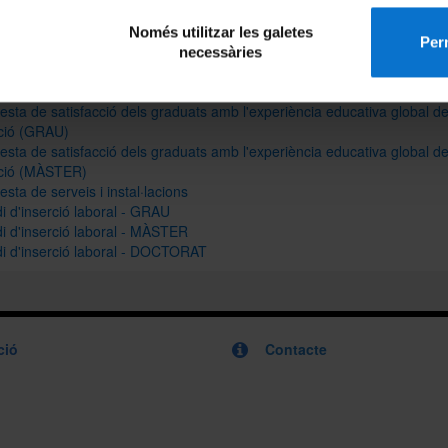
Només utilitzar les galetes
mplement als quadres d'acreditació de les titulacions, s'han creat ta
Perm
necessàries
 quadres de comandament amb les resultats de diferents enquestes
sta de satisfacció dels estudiants amb l'acció docent i formativa
sta de satisfacció dels graduats amb l'experiència educativa global de
lació (GRAU)
sta de satisfacció dels graduats amb l'experiència educativa global de
lació (MÀSTER)
sta de serveis i instal·lacions
i d'inserció laboral - GRAU
i d'inserció laboral - MÀSTER
di d'inserció laboral - DOCTORAT
ció
Contacte