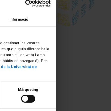
ologies i
Informació
nça de
 de gestionar les vostres
ues que puguin diferenciar la
ció
ió de la
tueu amb el lloc web) i amb
es hàbits de navegació). Per
 de la Universitat de
Màrqueting
ctorat,
nts de