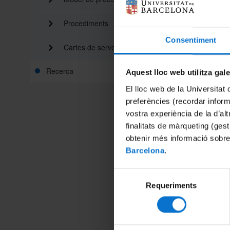
Procediments
Cap a
El Serve
Consentiment
Cartes de serveis
unitats 
Universi
Recerca
Aquest lloc web utilitza gal
Estem tr
dades i 
El lloc web de la Universitat 
preferències (recordar infor
Entenem
digital.
vostra experiència de la d’al
casa per
finalitats de màrqueting (gest
La idea é
obtenir més informació sobre
Barcelona
.
Quad
Autos
Selecció
Requeriments
de
Ja son p
consentiment
grau i 
grau i m
Els t