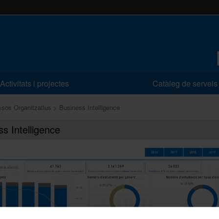
Activitats i projectes
Catàleg de serveis
sos Organitzatius
Business Intelligence
s Intelligence