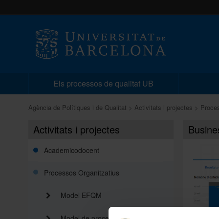
Els processos de qualitat UB
Agència de Polítiques i de Qualitat
Activitats i projectes
Proces
Activitats i projectes
Busines
Academicodocent
Processos Organitzatius
Model EFQM
Model de processos