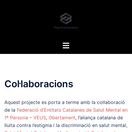
Skip
to
content
Toggle
menu
Col·laboracions
Aquest projecte es porta a terme amb la col·laboració
de la
Federació d’Entitats Catalanes de Salut Mental en
1ª Persona – VEUS
,
Obertament
, l’aliança catalana de
lluita contra l’estigma i la discriminació en salut mental,