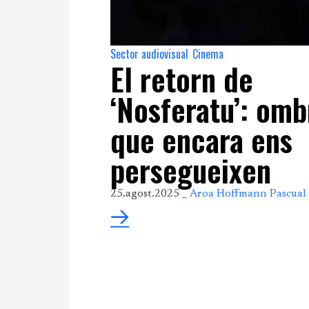
Sector audiovisual
Cinema
,
El retorn de
‘Nosferatu’: omb
que encara ens
persegueixen
25.agost.2025 _
Aroa Hoffmann Pascual