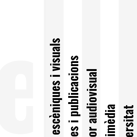
e
Arts escèniques i visuals
Llibres i publicacions
Sector audiovisual
Multimèdia
Universitat