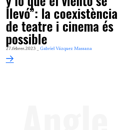
y lo que el viento se
llevó”: la coexistència
de teatre i cinema és
possible
27.febrer.2023 _
Gabriel Vázquez Massana
Angle