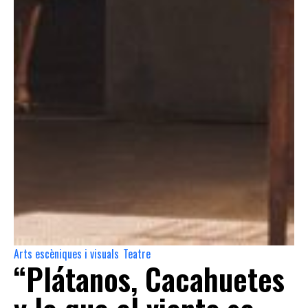
Arts escèniques i visuals
Teatre
,
“Plátanos, Cacahuetes