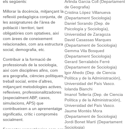
els següents:
Arlinda Garcia Coll (Departament
de Geografia)
Millorar la docència, mitjançant la
Cristina López Villanueva
reflexió pedagògica conjunta, de
(Departament Sociologia)
les assignatures de l’àrea de
Daniel Sorando (Dep. de
població i territori, tant
Psicología y Sociología),
obligatòries com optatives, així
Universidad de Zaragoza
com àrees de coneixement
David Casassas Marques
relacionades, com ara estructura
(Departament de Sociologia)
social, demografia, etc.
Gemma Vila Bosqued
(Departament Sociologia)
Contribuir a la formació de
Gerard Serralabós Ferré
professionals de la sociologia,
(Departament de Sociologia)
així com disciplines afins, com
lgor Ahedo (Dep. de Ciencia
ara geografia, ciències polítiques,
Política y de la Administración),
treball social, entre d’altres,
Universidad del País Vasco.
mitjançant metodologies actives,
Iolanda Bianchi
reflexives, professionalitzadores
Imanol Tellería (Dep. de Ciencia
(especialment ABP, casos,
Política y de la Administración),
simulacions, APS) que
Universidad del País Vasco.
contribueixen a un aprenentatge
Jaume Montés Mora
significatiu, crític i compromès
(Departament de Sociologia)
socialment.
Jordi Bonet Martí (Departament
Sociologia)