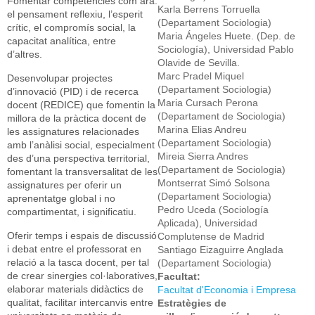
Fomentar competències com ara:
Karla Berrens Torruella
el pensament reflexiu, l’esperit
(Departament Sociologia)
crític, el compromís social, la
Maria Ángeles Huete. (Dep. de
capacitat analítica, entre
Sociología), Universidad Pablo
d’altres.
Olavide de Sevilla.
Marc Pradel Miquel
Desenvolupar projectes
(Departament Sociologia)
d’innovació (PID) i de recerca
Maria Cursach Perona
docent (REDICE) que fomentin la
(Departament de Sociologia)
millora de la pràctica docent de
Marina Elias Andreu
les assignatures relacionades
(Departament Sociologia)
amb l’anàlisi social, especialment
Mireia Sierra Andres
des d’una perspectiva territorial,
(Departament de Sociologia)
fomentant la transversalitat de les
Montserrat Simó Solsona
assignatures per oferir un
(Departament Sociologia)
aprenentatge global i no
Pedro Uceda (Sociología
compartimentat, i significatiu.
Aplicada), Universidad
Oferir temps i espais de discussió
Complutense de Madrid
i debat entre el professorat en
Santiago Eizaguirre Anglada
relació a la tasca docent, per tal
(Departament Sociologia)
de crear sinergies col·laboratives,
Facultat:
elaborar materials didàctics de
Facultat d'Economia i Empresa
qualitat, facilitar intercanvis entre
Estratègies de