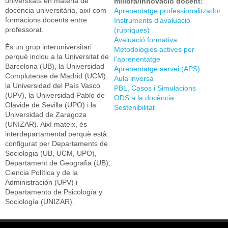
universitats en matèria de
millora/innovació docent:
docència universitària, així com
Aprenentatge professionalitzador
formacions docents entre
Instruments d’avaluació
professorat.
(rúbriques)
Avaluació formativa
És un grup interuniversitari
Metodologies actives per
perquè inclou a la Universitat de
l’aprenentatge
Barcelona (UB), la Universidad
Aprenentatge servei (APS)
Complutense de Madrid (UCM),
Aula inversa
la Universidad del País Vasco
PBL, Casos i Simulacions
(UPV), la Universidad Pablo de
ODS a la docència
Olavide de Sevilla (UPO) i la
Sostenibilitat
Universidad de Zaragoza
(UNIZAR). Així mateix, és
interdepartamental perquè està
configurat per Departaments de
Sociologia (UB, UCM, UPO),
Departament de Geografia (UB),
Ciencia Política y de la
Administración (UPV) i
Departamento de Psicología y
Sociología (UNIZAR).