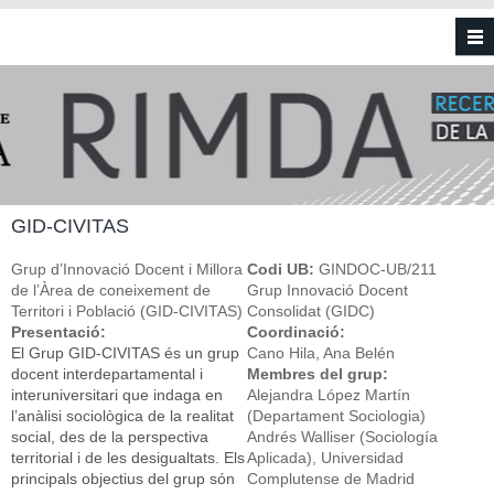
Vés al contingut
GID-CIVITAS
Grup d’Innovació Docent i Millora
Codi UB:
GINDOC-UB/211
de l’Àrea de coneixement de
Grup Innovació Docent
Territori i Població (GID-CIVITAS)
Consolidat (GIDC)
Presentació:
Coordinació:
El Grup GID-CIVITAS és un grup
Cano Hila, Ana Belén
docent interdepartamental i
Membres del grup:
interuniversitari que indaga en
Alejandra López Martín
l’anàlisi sociològica de la realitat
(Departament Sociologia)
social, des de la perspectiva
Andrés Walliser (Sociología
territorial i de les desigualtats. Els
Aplicada), Universidad
principals objectius del grup són
Complutense de Madrid