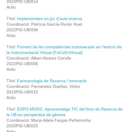
2024PID-UB/014
Actiu
Títol:
Implementant un joc d'aula inversa
Coordinació: Patrícia García-Durán Huet
2022PID-UB/008
Actiu
Títol:
Foment de les competències transversals en l’entorn de
la Instrumentació Virtual (FoCoEnVirtual)
Coordinació: Albert Alvarez Carulla
2022PID-UB/006
Actiu
Títol:
Farmacologia de Recerca i Innovació
Coordinació: Fernández Dueñas, Victor
2019PID-UB/015
Actiu
Títol:
EXPO-MOOC. Aprenentatge TIC del fons de Reserva de
la UB en perspectiva de gènere
Coordinació: Maria Adela Fargas Peñarrocha
2020PID-UB/025
Actiu