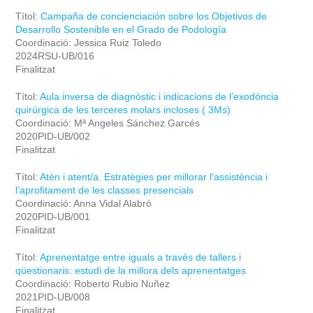
Títol:
Campaña de concienciación sobre los Objetivos de
Desarrollo Sostenible en el Grado de Podología
Coordinació: Jessica Ruiz Toledo
2024RSU-UB/016
Finalitzat
Títol:
Aula inversa de diagnòstic i indicacions de l’exodòncia
quirúrgica de les terceres molars incloses ( 3Ms)
Coordinació: Mª Angeles Sánchez Garcés
2020PID-UB/002
Finalitzat
Títol:
Atén i atent/a. Estratègies per millorar l'assistència i
l'aprofitament de les classes presencials
Coordinació: Anna Vidal Alabró
2020PID-UB/001
Finalitzat
Títol:
Aprenentatge entre iguals a través de tallers i
qüestionaris: estudi de la millora dels aprenentatges
Coordinació: Roberto Rubio Nuñez
2021PID-UB/008
Finalitzat