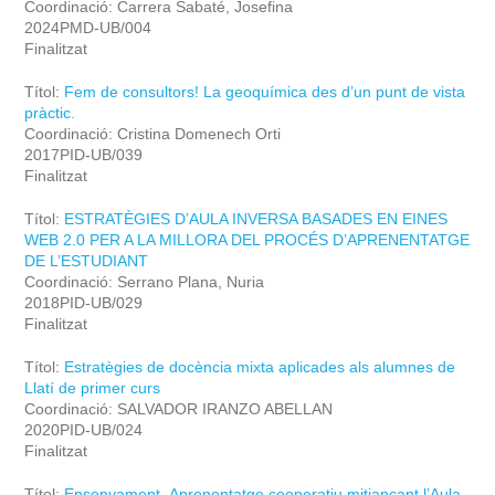
Coordinació: Carrera Sabaté, Josefina
2024PMD-UB/004
Finalitzat
Títol:
Fem de consultors! La geoquímica des d’un punt de vista
pràctic.
Coordinació: Cristina Domenech Orti
2017PID-UB/039
Finalitzat
Títol:
ESTRATÈGIES D’AULA INVERSA BASADES EN EINES
WEB 2.0 PER A LA MILLORA DEL PROCÉS D’APRENENTATGE
DE L’ESTUDIANT
Coordinació: Serrano Plana, Nuria
2018PID-UB/029
Finalitzat
Títol:
Estratègies de docència mixta aplicades als alumnes de
Llatí de primer curs
Coordinació: SALVADOR IRANZO ABELLAN
2020PID-UB/024
Finalitzat
Títol:
Ensenyament- Aprenentatge cooperatiu mitjançant l’Aula