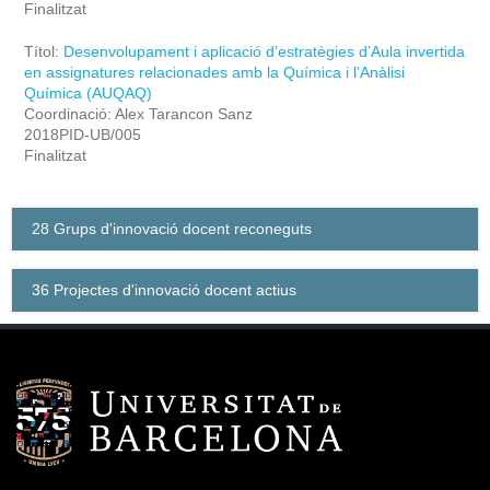
Finalitzat
Títol:
Desenvolupament i aplicació d’estratègies d’Aula invertida
en assignatures relacionades amb la Química i l’Anàlisi
Química (AUQAQ)
Coordinació: Alex Tarancon Sanz
2018PID-UB/005
Finalitzat
28 Grups d'innovació docent reconeguts
36 Projectes d'innovació docent actius