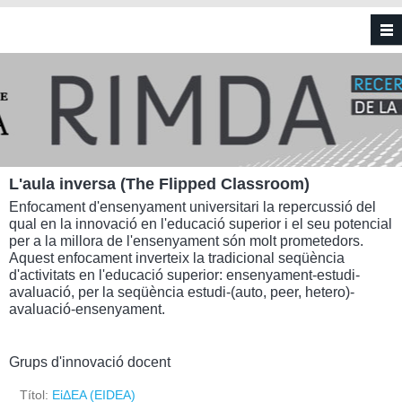
Vés al contingut
L'aula inversa (The Flipped Classroom)
Enfocament d'ensenyament universitari la repercussió del
qual en la innovació en l'educació superior i el seu potencial
per a la millora de l'ensenyament són molt prometedors.
Aquest enfocament inverteix la tradicional seqüència
d'activitats en l'educació superior: ensenyament-estudi-
avaluació, per la seqüència estudi-(auto, peer, hetero)-
avaluació-ensenyament.
Grups d'innovació docent
Títol:
ΕἰΔEΑ (EIDEA)