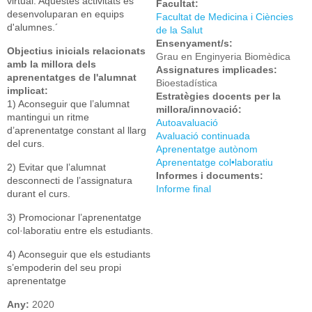
virtual. Aquestes activitats es
Facultat:
desenvoluparan en equips
Facultat de Medicina i Ciències
d'alumnes.´
de la Salut
Ensenyament/s:
Objectius inicials relacionats
Grau en Enginyeria Biomèdica
amb la millora dels
Assignatures implicades:
aprenentatges de l'alumnat
Bioestadística
implicat:
Estratègies docents per la
1) Aconseguir que l’alumnat
millora/innovació:
mantingui un ritme
Autoavaluació
d’aprenentatge constant al llarg
Avaluació continuada
del curs.
Aprenentatge autònom
Aprenentatge col•laboratiu
2) Evitar que l’alumnat
Informes i documents:
desconnecti de l’assignatura
Informe final
durant el curs.
3) Promocionar l’aprenentatge
col·laboratiu entre els estudiants.
4) Aconseguir que els estudiants
s’empoderin del seu propi
aprenentatge
Any:
2020