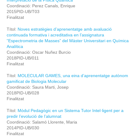
Interpretació de la Física Quàntica
Coordinació: Perez Canals, Enrique
2015PID-UB/T03
Finalitzat
Títol:
Noves estratègies d’aprenentatge amb avaluació
continuada formativa i acreditativa en l’assignatura
“Espectrometria de Masses” del Màster Universitari en Química
Analítica
Coordinació: Oscar Nuñez Burcio
2018PID-UB/011
Finalitzat
Títol:
MOLECULAR GAMES, una eina d’aprenentatge autònom
gamificat de Biologia Molecular
Coordinació: Saura Marti, Josep
2018PID-UB/028
Finalitzat
Títol:
Mòdul Pedagògic en un Sistema Tutor Intel·ligent per a
predir l’evolució de l’alumnat
Coordinació: Salamó Llorente, Maria
2014PID-UB/030
Finalitzat