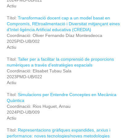
2024PMD-UB/022
Actiu
Títol:
Transformació docent cap a un model basat en
Compromís, REtroalimentació i Diversitat mitjançant eines
d'Intel·ligència Artificial educativa (CREDIA)
Coordinació: Oliver Fernando Díaz Montesdeoca
2025PID-UB/002
Actiu
Títol:
Taller per a facilitar la comprensió de proporcions
numèriques a través d’estratègies espacials
Coordinació: Elisabet Tubau Sala
2023PMD-UB/022
Actiu
Títol:
Simulacions per Entendre Conceptes en Mecànica
Quàntica
Coordinació: Rios Huguet, Arnau
2024PID-UB/009
Actiu
Títol:
Representacions gràfiques expandides, arxius i
performance: noves tecnologies/noves metodologies