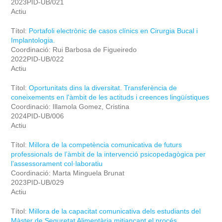
2023PID-UB/021
Actiu
Títol:
Portafoli electrònic de casos clínics en Cirurgia Bucal i
Implantologia.
Coordinació: Rui Barbosa de Figueiredo
2022PID-UB/022
Actiu
Títol:
Oportunitats dins la diversitat. Transferència de
coneixements en l'àmbit de les actituds i creences lingüístiques
Coordinació: Illamola Gomez, Cristina
2024PID-UB/006
Actiu
Títol:
Millora de la competència comunicativa de futurs
professionals de l’àmbit de la intervenció psicopedagògica per
l’assessorament col·laboratiu
Coordinació: Marta Minguela Brunat
2023PID-UB/029
Actiu
Títol:
Millora de la capacitat comunicativa dels estudiants del
Màster de Seguretat Alimentària mitjançant el procés