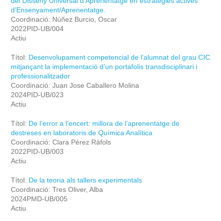
del Disseny Universal d’Aprenentatge en estratègies actives
d’Ensenyament/Aprenentatge.
Coordinació: Núñez Burcio, Oscar
2022PID-UB/004
Actiu
Títol:
Desenvolupament competencial de l’alumnat del grau CIC
mitjançant la implementació d’un portafolis transdisciplinari i
professionalitzador
Coordinació: Juan Jose Caballero Molina
2024PID-UB/023
Actiu
Títol:
De l’error a l’encert: millora de l’aprenentatge de
destreses en laboratoris de Química Analítica
Coordinació: Clara Pérez Ràfols
2022PID-UB/003
Actiu
Títol:
De la teoria als tallers experimentals
Coordinació: Tres Oliver, Alba
2024PMD-UB/005
Actiu