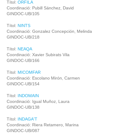
Títol:
ORFILA
Coordinació: Pubill Sánchez, David
GINDOC-UB/105
Títol:
NINTS
Coordinació: Gonzalez Concepción, Melinda
GINDOC-UB/218
Títol:
NEAQA
Coordinació: Xavier Subirats Vila
GINDOC-UB/166
Títol:
MICOMFAR
Coordinació: Escolano Mirón, Carmen
GINDOC-UB/154
Títol:
INDOMAIN
Coordinació: Igual Muñoz, Laura
GINDOC-UB/138
Títol:
INDAGA'T
Coordinació: Riera Retamero, Marina
GINDOC-UB/087