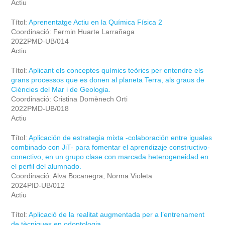
Actiu
Títol:
Aprenentatge Actiu en la Química Física 2
Coordinació: Fermin Huarte Larrañaga
2022PMD-UB/014
Actiu
Títol:
Aplicant els conceptes químics teòrics per entendre els
grans processos que es donen al planeta Terra, als graus de
Ciències del Mar i de Geologia.
Coordinació: Cristina Domènech Orti
2022PMD-UB/018
Actiu
Títol:
Aplicación de estrategia mixta -colaboración entre iguales
combinado con JiT- para fomentar el aprendizaje constructivo-
conectivo, en un grupo clase con marcada heterogeneidad en
el perfil del alumnado.
Coordinació: Alva Bocanegra, Norma Violeta
2024PID-UB/012
Actiu
Títol:
Aplicació de la realitat augmentada per a l’entrenament
de tècniques en odontologia.