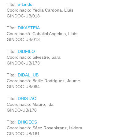
Títol:
e-Lindo
Coordinació: Yedra Cardona, Lluís
GINDOC-UB/018
Títol:
DIKASTEIA
Coordinació: Caballol Angelats, Lluís
GINDOC-UB/013
Títol:
DIDFILO
Coordinació: Silvestre, Sara
GINDOC-UB/173
Títol:
DIDAL_UB
Coordinació: Batlle Rodríguez, Jaume
GINDOC-UB/084
Títol:
DHISTAC
Coordinació: Mauro, Ida
GINDO-UB/178
Títol:
DHIGECS
Coordinació: Sáez Rosenkranz, Isidora
GINDOC-UB/161