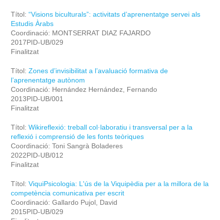
Títol:
“Visions biculturals”: activitats d’aprenentatge servei als
Estudis Àrabs
Coordinació: MONTSERRAT DIAZ FAJARDO
2017PID-UB/029
Finalitzat
Títol:
Zones d’invisibilitat a l’avaluació formativa de
l’aprenentatge autònom
Coordinació: Hernández Hernández, Fernando
2013PID-UB/001
Finalitzat
Títol:
Wikireflexió: treball col·laboratiu i transversal per a la
reflexió i comprensió de les fonts teòriques
Coordinació: Toni Sangrà Boladeres
2022PID-UB/012
Finalitzat
Títol:
ViquiPsicologia: L'ús de la Viquipèdia per a la millora de la
competència comunicativa per escrit
Coordinació: Gallardo Pujol, David
2015PID-UB/029