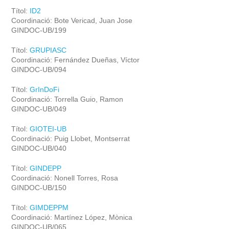
Títol:
ID2
Coordinació: Bote Vericad, Juan Jose
GINDOC-UB/199
Títol:
GRUPIASC
Coordinació: Fernández Dueñas, Víctor
GINDOC-UB/094
Títol:
GrInDoFi
Coordinació: Torrella Guio, Ramon
GINDOC-UB/049
Títol:
GIOTEI-UB
Coordinació: Puig Llobet, Montserrat
GINDOC-UB/040
Títol:
GINDEPP
Coordinació: Nonell Torres, Rosa
GINDOC-UB/150
Títol:
GIMDEPPM
Coordinació: Martínez López, Mònica
GINDOC-UB/065