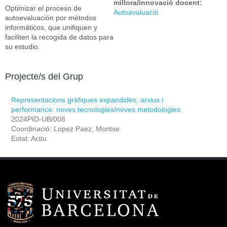
millora/innovació docent:
Optimizar el proceso de
Autoavaluació
autoevaluación por métodos
informáticos, que unifiquen y
faciliten la recogida de datos para
su estudio.
Projecte/s del Grup
Representacions gràfiques expandides, arxius i
performance: noves tecnologies/noves metodologies
2024PID-UB/008
Coordinació: Lopez Paez, Montse
Estat: Actiu