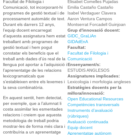
Facultat de Filologia i
Elisabet Comelles Pujadas
Comunicació, tot incorporant-hi
Emilia Castaño Castaño
programes de gestió textual i de
Isabel Verdaguer Clavera
processament automàtic de text.
Aaron Ventura Campos
Durant els darrers 12 anys,
Montserrat Forcadell Guinjoan
l’equip docent encarregat
Grup d'innovació docent:
d’aquesta assignatura hem estat
GIDC_GraLiAn
treballant amb programes de
GIDAdEnA
gestió textual i hem pogut
Facultat:
constatar els beneficis que el
Facultat de Filologia i
treball amb dades d’ús real de la
Comunicació
llengua pot aportar a l’adquisició i
Ensenyament/s:
l’aprenentatge de les relacions
ESTUDIS ANGLESOS
lexicogramaticals que
Assignatures implicades:
s’estableixen entre els lexemes i
Lexicologia i morfologia angleses
la seva combinatòria.
Estratègies docents per la
millora/innovació:
En aquest sentit, hem detectat,
Open Educational Resources
per exemple, que a l’alumnat li
Competències transversals
costa assimilar les esmentades
Instruments d’avaluació
relacions i creiem que aquesta
(rúbriques)
metodologia de treball podria
Avaluació continuada
mostrar-les de forma més clara i
Equip docent
contribuïria a un aprenentatge
Aprenentatge autònom