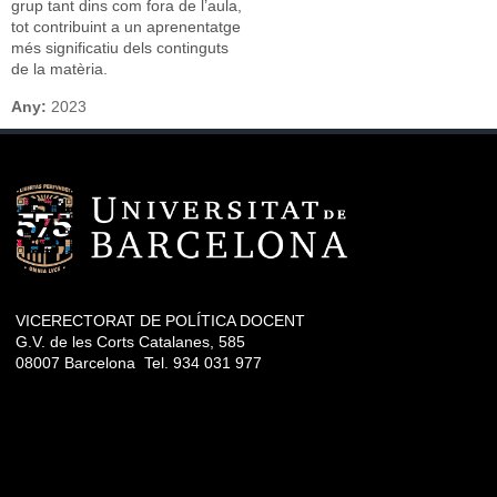
grup tant dins com fora de l’aula,
tot contribuint a un aprenentatge
més significatiu dels continguts
de la matèria.
Any:
2023
VICERECTORAT DE POLÍTICA DOCENT
G.V. de les Corts Catalanes, 585
08007 Barcelona Tel. 934 031 977