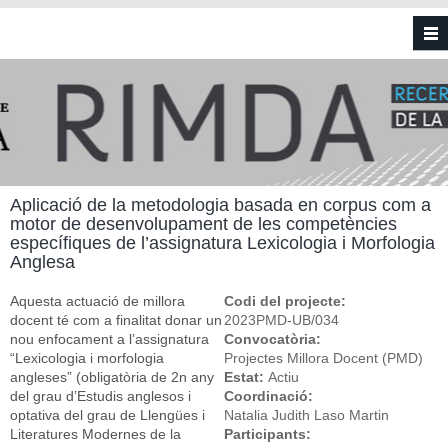
Vés al contingut
Aplicació de la metodologia basada en corpus com a
motor de desenvolupament de les competències
específiques de l’assignatura Lexicologia i Morfologia
Anglesa
Aquesta actuació de millora
Codi del projecte:
docent té com a finalitat donar un
2023PMD-UB/034
nou enfocament a l’assignatura
Convocatòria:
“Lexicologia i morfologia
Projectes Millora Docent (PMD)
angleses” (obligatòria de 2n any
Estat:
Actiu
del grau d’Estudis anglesos i
Coordinació:
optativa del grau de Llengües i
Natalia Judith Laso Martin
Literatures Modernes de la
Participants: