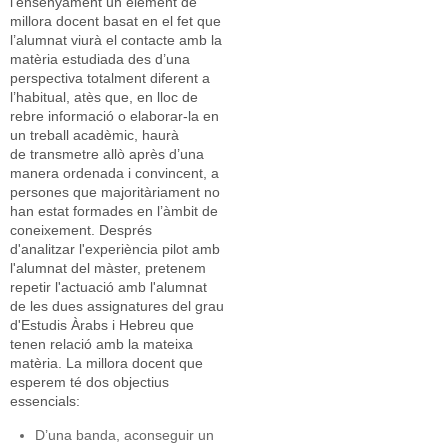
l’ensenyament un element de
millora docent basat en el fet que
l’alumnat viurà el contacte amb la
matèria estudiada des d’una
perspectiva totalment diferent a
l’habitual, atès que, en lloc de
rebre informació o elaborar-la en
un treball acadèmic, haurà
de transmetre allò après d’una
manera ordenada i convincent, a
persones que majoritàriament no
han estat formades en l’àmbit de
coneixement. Després
d'analitzar l'experiència pilot amb
l'alumnat del màster, pretenem
repetir l'actuació amb l'alumnat
de les dues assignatures del grau
d'Estudis Àrabs i Hebreu que
tenen relació amb la mateixa
matèria. La millora docent que
esperem té dos objectius
essencials:
D’una banda, aconseguir un