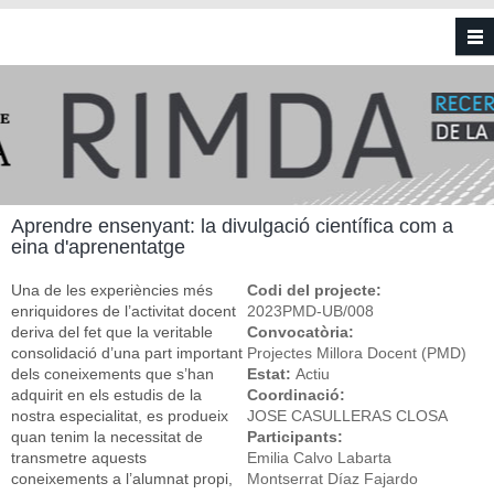
Vés al contingut
Aprendre ensenyant: la divulgació científica com a
eina d'aprenentatge
Una de les experiències més
Codi del projecte:
enriquidores de l’activitat docent
2023PMD-UB/008
deriva del fet que la veritable
Convocatòria:
consolidació d’una part important
Projectes Millora Docent (PMD)
dels coneixements que s’han
Estat:
Actiu
adquirit en els estudis de la
Coordinació:
nostra especialitat, es produeix
JOSE CASULLERAS CLOSA
quan tenim la necessitat de
Participants:
transmetre aquests
Emilia Calvo Labarta
coneixements a l’alumnat propi,
Montserrat Díaz Fajardo