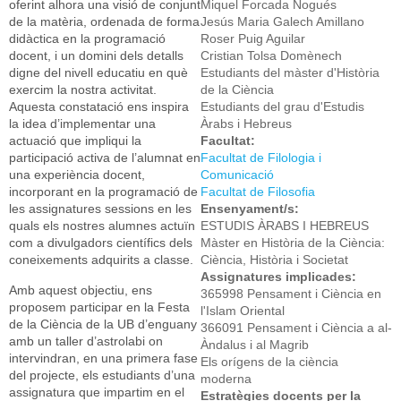
oferint alhora una visió de conjunt
Miquel Forcada Nogués
de la matèria, ordenada de forma
Jesús Maria Galech Amillano
didàctica en la programació
Roser Puig Aguilar
docent, i un domini dels detalls
Cristian Tolsa Domènech
digne del nivell educatiu en què
Estudiants del màster d'Història
exercim la nostra activitat.
de la Ciència
Aquesta constatació ens inspira
Estudiants del grau d'Estudis
la idea d’implementar una
Àrabs i Hebreus
actuació que impliqui la
Facultat:
participació activa de l’alumnat en
Facultat de Filologia i
una experiència docent,
Comunicació
incorporant en la programació de
Facultat de Filosofia
les assignatures sessions en les
Ensenyament/s:
quals els nostres alumnes actuïn
ESTUDIS ÀRABS I HEBREUS
com a divulgadors científics dels
Màster en Història de la Ciència:
coneixements adquirits a classe.
Ciència, Història i Societat
Assignatures implicades:
Amb aquest objectiu, ens
365998 Pensament i Ciència en
proposem participar en la Festa
l'Islam Oriental
de la Ciència de la UB d’enguany
366091 Pensament i Ciència a al-
amb un taller d’astrolabi on
Àndalus i al Magrib
intervindran, en una primera fase
Els orígens de la ciència
del projecte, els estudiants d’una
moderna
assignatura que impartim en el
Estratègies docents per la