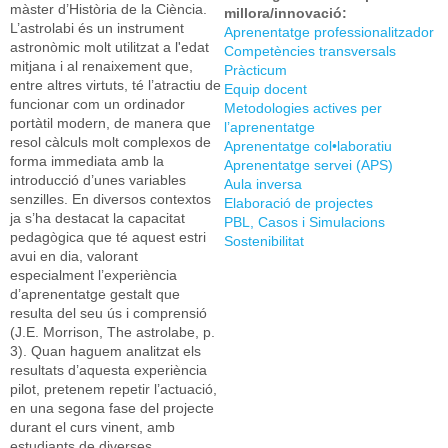
màster d’Història de la Ciència.
millora/innovació:
L’astrolabi és un instrument
Aprenentatge professionalitzador
astronòmic molt utilitzat a l'edat
Competències transversals
mitjana i al renaixement que,
Pràcticum
entre altres virtuts, té l’atractiu de
Equip docent
funcionar com un ordinador
Metodologies actives per
portàtil modern, de manera que
l’aprenentatge
resol càlculs molt complexos de
Aprenentatge col•laboratiu
forma immediata amb la
Aprenentatge servei (APS)
introducció d’unes variables
Aula inversa
senzilles. En diversos contextos
Elaboració de projectes
ja s’ha destacat la capacitat
PBL, Casos i Simulacions
pedagògica que té aquest estri
Sostenibilitat
avui en dia, valorant
especialment l’experiència
d’aprenentatge gestalt que
resulta del seu ús i comprensió
(J.E. Morrison, The astrolabe, p.
3). Quan haguem analitzat els
resultats d’aquesta experiència
pilot, pretenem repetir l’actuació,
en una segona fase del projecte
durant el curs vinent, amb
estudiants de diverses