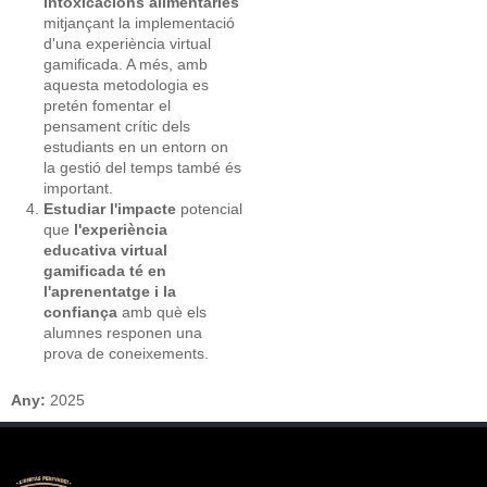
intoxicacions alimentàries
mitjançant la implementació
d'una experiència virtual
gamificada. A més, amb
aquesta metodologia es
pretén fomentar el
pensament crític dels
estudiants en un entorn on
la gestió del temps també és
important.
Estudiar l'impacte
potencial
que
l'experiència
educativa virtual
gamificada té en
l'aprenentatge i la
confiança
amb què els
alumnes responen una
prova de coneixements.
Any:
2025