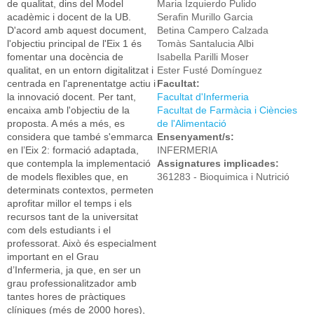
de qualitat, dins del Model
Maria Izquierdo Pulido
acadèmic i docent de la UB.
Serafin Murillo Garcia
D'acord amb aquest document,
Betina Campero Calzada
l'objectiu principal de l'Eix 1 és
Tomàs Santalucia Albi
fomentar una docència de
Isabella Parilli Moser
qualitat, en un entorn digitalitzat i
Ester Fusté Domínguez
centrada en l'aprenentatge actiu i
Facultat:
la innovació docent. Per tant,
Facultat d'Infermeria
encaixa amb l'objectiu de la
Facultat de Farmàcia i Ciències
proposta. A més a més, es
de l'Alimentació
considera que també s'emmarca
Ensenyament/s:
en l’Eix 2: formació adaptada,
INFERMERIA
que contempla la implementació
Assignatures implicades:
de models flexibles que, en
361283 - Bioquimica i Nutrició
determinats contextos, permeten
aprofitar millor el temps i els
recursos tant de la universitat
com dels estudiants i el
professorat. Això és especialment
important en el Grau
d’Infermeria, ja que, en ser un
grau professionalitzador amb
tantes hores de pràctiques
clíniques (més de 2000 hores),