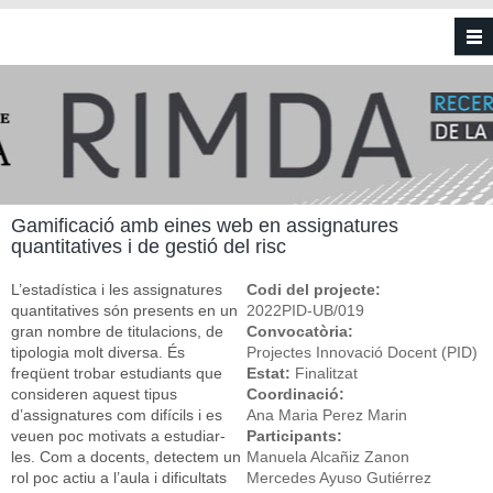
Vés al contingut
Gamificació amb eines web en assignatures
quantitatives i de gestió del risc
L’estadística i les assignatures
Codi del projecte:
quantitatives són presents en un
2022PID-UB/019
gran nombre de titulacions, de
Convocatòria:
tipologia molt diversa. És
Projectes Innovació Docent (PID)
freqüent trobar estudiants que
Estat:
Finalitzat
consideren aquest tipus
Coordinació:
d’assignatures com difícils i es
Ana Maria Perez Marin
veuen poc motivats a estudiar-
Participants:
les. Com a docents, detectem un
Manuela Alcañiz Zanon
rol poc actiu a l’aula i dificultats
Mercedes Ayuso Gutiérrez