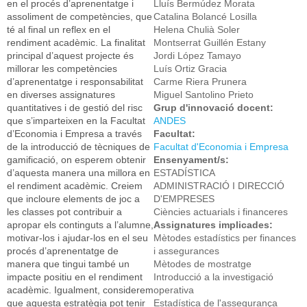
en el procés d’aprenentatge i
Lluís Bermúdez Morata
assoliment de competències, que
Catalina Bolancé Losilla
té al final un reflex en el
Helena Chulià Soler
rendiment acadèmic. La finalitat
Montserrat Guillén Estany
principal d’aquest projecte és
Jordi López Tamayo
millorar les competències
Luís Ortiz Gracia
d’aprenentatge i responsabilitat
Carme Riera Prunera
en diverses assignatures
Miguel Santolino Prieto
quantitatives i de gestió del risc
Grup d'innovació docent:
que s’imparteixen en la Facultat
ANDES
d’Economia i Empresa a través
Facultat:
de la introducció de tècniques de
Facultat d'Economia i Empresa
gamificació, on esperem obtenir
Ensenyament/s:
d’aquesta manera una millora en
ESTADÍSTICA
el rendiment acadèmic. Creiem
ADMINISTRACIÓ I DIRECCIÓ
que incloure elements de joc a
D'EMPRESES
les classes pot contribuir a
Ciències actuarials i financeres
apropar els continguts a l’alumne,
Assignatures implicades:
motivar-los i ajudar-los en el seu
Mètodes estadístics per finances
procés d’aprenentatge de
i assegurances
manera que tingui també un
Mètodes de mostratge
impacte positiu en el rendiment
Introducció a la investigació
acadèmic. Igualment, considerem
operativa
que aquesta estratègia pot tenir
Estadística de l'assegurança