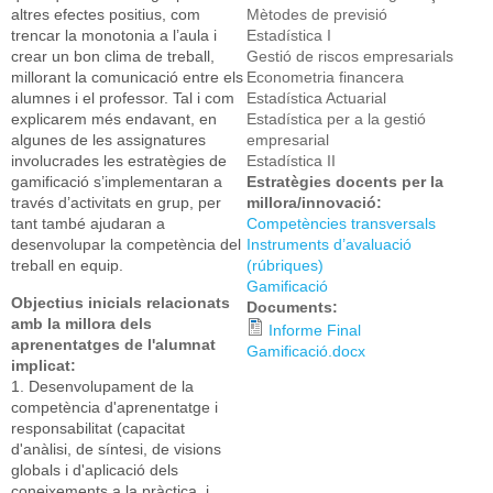
altres efectes positius, com
Mètodes de previsió
trencar la monotonia a l’aula i
Estadística I
crear un bon clima de treball,
Gestió de riscos empresarials
millorant la comunicació entre els
Econometria financera
alumnes i el professor. Tal i com
Estadística Actuarial
explicarem més endavant, en
Estadística per a la gestió
algunes de les assignatures
empresarial
involucrades les estratègies de
Estadística II
gamificació s’implementaran a
Estratègies docents per la
través d’activitats en grup, per
millora/innovació:
tant també ajudaran a
Competències transversals
desenvolupar la competència del
Instruments d’avaluació
treball en equip.
(rúbriques)
Gamificació
Objectius inicials relacionats
Documents:
amb la millora dels
Informe Final
aprenentatges de l'alumnat
Gamificació.docx
implicat:
1. Desenvolupament de la
competència d'aprenentatge i
responsabilitat (capacitat
d'anàlisi, de síntesi, de visions
globals i d'aplicació dels
coneixements a la pràctica, i