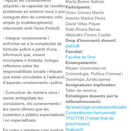
- Aplicar els coneixements
Marta Bueno Salinas
adquirits i la capacitat de resoldre
Participants:
problemes en entorns nous o poc
Víctor Gómez Martín
coneguts dins de contextos més
Antonio Madrid Pérez
amplis (o multidisciplinaris)
David Viñas Piquer
relacionats amb l'àrea d'estudi.
Iñaki Rivera Beiras
Alejandro Forero Cuellar
- Integrar coneixements i
Grup d'innovació docent:
enfrontar-se a la complexitat de
dalDUB
formular judicis a partir d'una
Facultat:
informació que, essent
Facultat de Dret
incompleta o limitada, inclogui
Ensenyament/s:
reflexions sobre les
Màster Universitari en
responsabilitats socials i ètiques
Criminologia, Política Criminal i
que estan vinculades a l'aplicació
Sociologia Juridicopenal
d'aquests coneixements i judicis.
Assignatures implicades:
Taller de recerca
- Comunicar de manera clara i
Estratègies docents per la
sense ambigüitats les
millora/innovació:
conclusions, els coneixements i
Aprenentatge professionalitzador
les raons últimes que les
Competències transversals
sustenten a públics especialitzats
TFG/TFM (Treball final de
i no especialitzats.
grau/màster)
Avaluació
En ordre a plantejar com avaluar