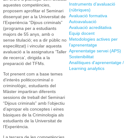
Instruments d’avaluació
aquestes competències,
(rúbriques)
proposem aprofitar el Seminari
Avaluació formativa
dissenyat per a la Universitat de
Autoavaluació
l’Experiència “Dijous criminals”
Avaluació acreditativa
(programa per a estudiants
Equip docent
majors de 55 anys, amb o
Metodologies actives per
sense titulació; es a dir públic no
l’aprenentatge
especilitzat) i vincular aquesta
Aprenentatge servei (APS)
avaluació a la assignatura ‘Taller
Sostenibilitat
de recerca’, dirigida a la
Analítiques d'aprenentatge /
preparació del TFMs.
Learning analytics
Tot prenent com a base temes
d'interès politicocriminal o
criminològic, estudiants del
Màster impartiran diferents
sessions de treball del Seminari
“Dijous criminals” amb l’objectiu
d’apropar els conceptes i eines
bàsiques de la Criminologia als
estudiants de la Universitat de
l’Experiència.
La tercera de les competències