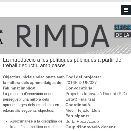
Vés al contingut
La introducció a les polítiques públiques a partir del
treball deductiu amb casos
Codi del projecte:
Objectius inicials relacionats amb
2016PID-UB/027
la millora dels aprenentatges de
Convocatòria:
l'alumnat implicat:
Projectes Innovació Docent (PID)
La proposta d’innovació docent
Estat:
Finalitzat
persegueix una millora dels
Coordinació:
aprenentatges dels estudiants en
Medir Tejado, Lluis
relació als següents objectius:
Participants:
Aproximar-se a la disciplina de
Berta Roca Acedo
la a ciència política des d’un
Grup d'innovació docent: