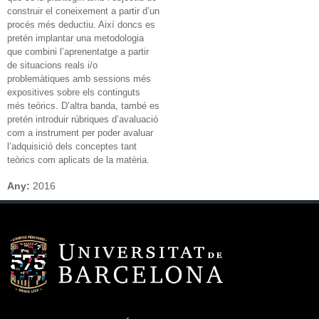
construir el coneixement a partir d’un
procés més deductiu. Així doncs es
pretén implantar una metodologia
que combini l’aprenentatge a partir
de situacions reals i/o
problemàtiques amb sessions més
expositives sobre els continguts
més teòrics. D’altra banda, també es
pretén introduir rúbriques d’avaluació
com a instrument per poder avaluar
l’adquisició dels conceptes tant
teòrics com aplicats de la matèria.
Any:
2016