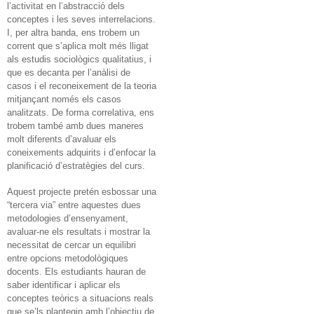
l’activitat en l’abstracció dels
conceptes i les seves interrelacions.
I, per altra banda, ens trobem un
corrent que s’aplica molt més lligat
als estudis sociològics qualitatius, i
que es decanta per l’anàlisi de
casos i el reconeixement de la teoria
mitjançant només els casos
analitzats. De forma correlativa, ens
trobem també amb dues maneres
molt diferents d’avaluar els
coneixements adquirits i d’enfocar la
planificació d’estratègies del curs.
Aquest projecte pretén esbossar una
“tercera via” entre aquestes dues
metodologies d’ensenyament,
avaluar-ne els resultats i mostrar la
necessitat de cercar un equilibri
entre opcions metodològiques
docents. Els estudiants hauran de
saber identificar i aplicar els
conceptes teòrics a situacions reals
que se’ls plantegin amb l’objectiu de