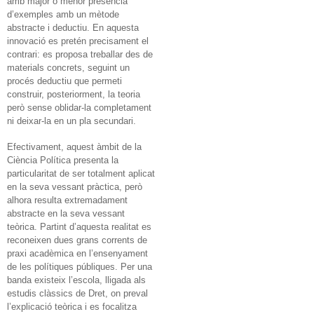
amb major o menor presència
d’exemples amb un mètode
abstracte i deductiu. En aquesta
innovació es pretén precisament el
contrari: es proposa treballar des de
materials concrets, seguint un
procés deductiu que permeti
construir, posteriorment, la teoria
però sense oblidar-la completament
ni deixar-la en un pla secundari.
Efectivament, aquest àmbit de la
Ciència Política presenta la
particularitat de ser totalment aplicat
en la seva vessant pràctica, però
alhora resulta extremadament
abstracte en la seva vessant
teòrica. Partint d’aquesta realitat es
reconeixen dues grans corrents de
praxi acadèmica en l’ensenyament
de les polítiques públiques. Per una
banda existeix l’escola, lligada als
estudis clàssics de Dret, on preval
l’explicació teòrica i es focalitza