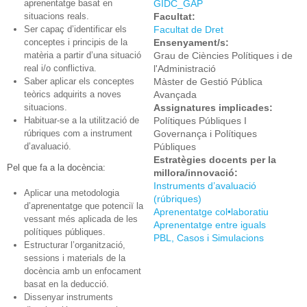
aprenentatge basat en
GIDC_GAP
situacions reals.
Facultat:
Ser capaç d’identificar els
Facultat de Dret
conceptes i principis de la
Ensenyament/s:
matèria a partir d’una situació
Grau de Ciències Polítiques i de
real i/o conflictiva.
l'Administració
Saber aplicar els conceptes
Màster de Gestió Pública
teòrics adquirits a noves
Avançada
situacions.
Assignatures implicades:
Habituar-se a la utilització de
Polítiques Públiques I
rúbriques com a instrument
Governança i Polítiques
d’avaluació.
Públiques
Estratègies docents per la
Pel que fa a la docència:
millora/innovació:
Instruments d’avaluació
Aplicar una metodologia
(rúbriques)
d’aprenentatge que potenciï la
Aprenentatge col•laboratiu
vessant més aplicada de les
Aprenentatge entre iguals
polítiques públiques.
PBL, Casos i Simulacions
Estructurar l’organització,
sessions i materials de la
docència amb un enfocament
basat en la deducció.
Dissenyar instruments