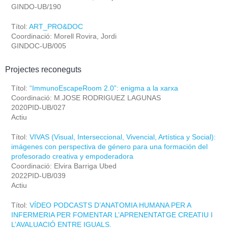
GINDO-UB/190
Títol:
ART_PRO&DOC
Coordinació: Morell Rovira, Jordi
GINDOC-UB/005
Projectes reconeguts
Títol:
“ImmunoEscapeRoom 2.0”: enigma a la xarxa
Coordinació: M.JOSE RODRIGUEZ LAGUNAS
2020PID-UB/027
Actiu
Títol:
VIVAS (Visual, Interseccional, Vivencial, Artística y Social):
imágenes con perspectiva de género para una formación del
profesorado creativa y empoderadora
Coordinació: Elvira Barriga Ubed
2022PID-UB/039
Actiu
Títol:
VÍDEO PODCASTS D’ANATOMIA HUMANA PER A
INFERMERIA PER FOMENTAR L’APRENENTATGE CREATIU I
L’AVALUACIÓ ENTRE IGUALS.