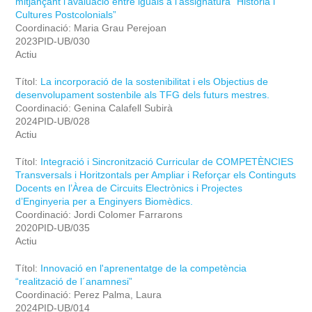
mitjançant l’avaluació entre iguals a l’assignatura “Història i
Cultures Postcolonials”
Coordinació: Maria Grau Perejoan
2023PID-UB/030
Actiu
Títol:
La incorporació de la sostenibilitat i els Objectius de
desenvolupament sostenbile als TFG dels futurs mestres.
Coordinació: Genina Calafell Subirà
2024PID-UB/028
Actiu
Títol:
Integració i Sincronització Curricular de COMPETÈNCIES
Transversals i Horitzontals per Ampliar i Reforçar els Continguts
Docents en l’Àrea de Circuits Electrònics i Projectes
d’Enginyeria per a Enginyers Biomèdics.
Coordinació: Jordi Colomer Farrarons
2020PID-UB/035
Actiu
Títol:
Innovació en l'aprenentatge de la competència
“realització de l´anamnesi”
Coordinació: Perez Palma, Laura
2024PID-UB/014