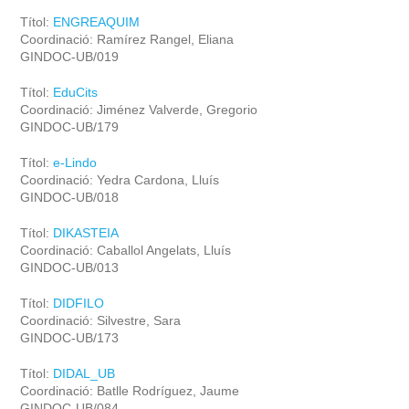
Títol:
ENGREAQUIM
Coordinació: Ramírez Rangel, Eliana
GINDOC-UB/019
Títol:
EduCits
Coordinació: Jiménez Valverde, Gregorio
GINDOC-UB/179
Títol:
e-Lindo
Coordinació: Yedra Cardona, Lluís
GINDOC-UB/018
Títol:
DIKASTEIA
Coordinació: Caballol Angelats, Lluís
GINDOC-UB/013
Títol:
DIDFILO
Coordinació: Silvestre, Sara
GINDOC-UB/173
Títol:
DIDAL_UB
Coordinació: Batlle Rodríguez, Jaume
GINDOC-UB/084