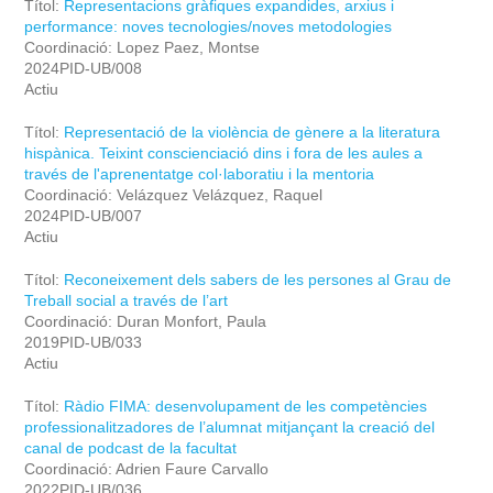
Títol:
Representacions gràfiques expandides, arxius i
performance: noves tecnologies/noves metodologies
Coordinació: Lopez Paez, Montse
2024PID-UB/008
Actiu
Títol:
Representació de la violència de gènere a la literatura
hispànica. Teixint conscienciació dins i fora de les aules a
través de l'aprenentatge col·laboratiu i la mentoria
Coordinació: Velázquez Velázquez, Raquel
2024PID-UB/007
Actiu
Títol:
Reconeixement dels sabers de les persones al Grau de
Treball social a través de l’art
Coordinació: Duran Monfort, Paula
2019PID-UB/033
Actiu
Títol:
Ràdio FIMA: desenvolupament de les competències
professionalitzadores de l’alumnat mitjançant la creació del
canal de podcast de la facultat
Coordinació: Adrien Faure Carvallo
2022PID-UB/036