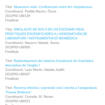
Títol:
Situacions reals. Confluències entre Art i Arquitectura
Coordinació: Padilla Macho, Óscar
2012PID-UB/139
Finalitzat
Títol:
SIMULACIÓ DE ROLS EN UN ESCENARI REAL.
PRÀCTIQUES ESCENIFICADES A L’ASSIGNATURA DE
LABORATORI I INSTRUMENTACIÓ BIOMÈDICA
Coordinació: Navarro Sabaté, Àurea
2019PID-UB/005
Finalitzat
Títol:
Replantejament del sistema d'avaluació de Gramàtica
descriptiva de l'anglès I
Coordinació: Laso Martin, Natalia Judith
2015PID-UB/007
Finalitzat
Títol:
Recerca efectiva i expressió oral i escrita a l'assignatura
"Poesia Britànica"
Coordinació: Cornelis, M. Renes
2016PID-UB/021