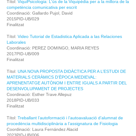
Títol:
ViquiPsicologia: L'ús de la Viquipèdia per a la millora de la
competència comunicativa per escrit
Coordinació: Gallardo Pujol, David
2015PID-UB/029
Finalitzat
Títol:
Video Tutorial de Estadistica Aplicada a las Relaciones
Laborales
Coordinació: PEREZ DOMINGO, MARIA REYES
2017PID-UB/009
Finalitzat
Títol:
UNA NOVA PROPOSTA DIDÀCTICA PER A L’ESTUDI DE
MATERIALS CERÀMICS D’ÈPOCA MEDIEVAL:
APRENENTATGE AUTÒNOM I ENTRE IGUALS A PARTIR DEL
DESENVOLUPAMENT DE PROJECTES
Coordinació: Esther Trave Allepuz
2018PID-UB/033
Finalitzat
Títol:
Treballant l’autoformació i l’autoavaluació d’alumnat de
procedència multidisciplinària a l’assignatura de Fisiologia
Coordinació: Laura Fernández Alacid
2023PID-UB/006