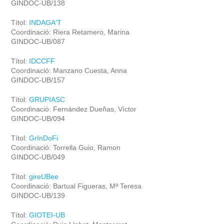
GINDOC-UB/138
Títol:
INDAGA'T
Coordinació: Riera Retamero, Marina
GINDOC-UB/087
Títol:
IDCCFF
Coordinació: Manzano Cuesta, Anna
GINDOC-UB/157
Títol:
GRUPIASC
Coordinació: Fernández Dueñas, Víctor
GINDOC-UB/094
Títol:
GrInDoFi
Coordinació: Torrella Guio, Ramon
GINDOC-UB/049
Títol:
gireUBee
Coordinació: Bartual Figueras, Mª Teresa
GINDOC-UB/139
Títol:
GIOTEI-UB