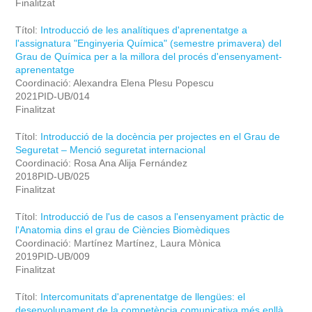
Finalitzat
Títol:
Introducció de les analítiques d'aprenentatge a
l'assignatura "Enginyeria Química" (semestre primavera) del
Grau de Química per a la millora del procés d'ensenyament-
aprenentatge
Coordinació: Alexandra Elena Plesu Popescu
2021PID-UB/014
Finalitzat
Títol:
Introducció de la docència per projectes en el Grau de
Seguretat – Menció seguretat internacional
Coordinació: Rosa Ana Alija Fernández
2018PID-UB/025
Finalitzat
Títol:
Introducció de l'us de casos a l'ensenyament pràctic de
l'Anatomia dins el grau de Ciències Biomèdiques
Coordinació: Martínez Martínez, Laura Mònica
2019PID-UB/009
Finalitzat
Títol:
Intercomunitats d'aprenentatge de llengües: el
desenvolupament de la competència comunicativa més enllà