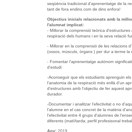
seqüència tradicional d'aprenentatge de la re
tant de fora endins com de dins enfora!
Objectius inicials relacionats amb la mill
l'alumnat implicat:
- Millorar la comprensió teòrica d'estructure
respiració dels humans i en la seva relació fu
- Millorar en la comprensió de les relacions 
(ossos, músculs, òrgans ) per dur a terme la 
- Fomentar l'aprenentatge autònom significati
d'estudi
-Aconseguir que els estudiants aprenguin els 
l'anatomia de la respiració més enllà d'un a
d'estructures amb l'objectiu de fer aquest apr
durador.
-Documentar i analitzar l'efectivitat o no d'
l'alumne en el cas concret de la matèria d'
l'efectivitat entre 4 grups d'alumnes de l'en
diferents (matí/tarda; perfil profesisonal treba
Any:
2019