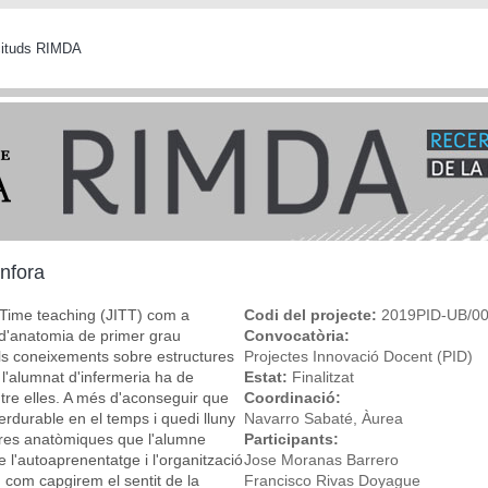
icituds RIMDA
enfora
in Time teaching (JITT) com a
Codi del projecte:
2019PID-UB/0
 d'anatomia de primer grau
Convocatòria:
els coneixements sobre estructures
Projectes Innovació Docent (PID)
l'alumnat d'infermeria ha de
Estat:
Finalitzat
ntre elles. A més d'aconseguir que
Coordinació:
perdurable en el temps i quedi lluny
Navarro Sabaté, Àurea
res anatòmiques que l'alumne
Participants:
e l'autoaprenentatge i l'organització
Jose Moranas Barrero
 com capgirem el sentit de la
Francisco Rivas Doyague