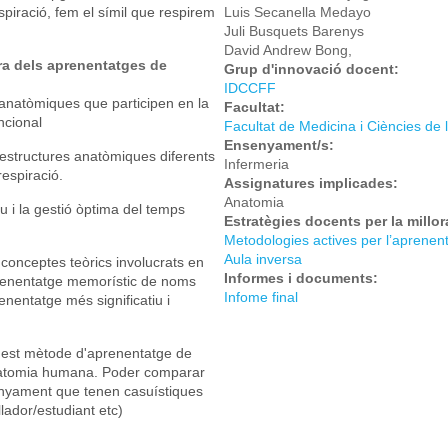
spiració, fem el símil que respirem
Luis Secanella Medayo
Juli Busquets Barenys
David Andrew Bong,
ora dels aprenentatges de
Grup d'innovació docent:
IDCCFF
s anatòmiques que participen en la
Facultat:
ncional
Facultat de Medicina i Ciències de 
Ensenyament/s:
d'estructures anatòmiques diferents
Infermeria
respiració.
Assignatures implicades:
Anatomia
u i la gestió òptima del temps
Estratègies docents per la millo
Metodologies actives per l’aprenen
Aula inversa
conceptes teòrics involucrats en
Informes i documents:
prenentatge memorístic de noms
Infome final
enentatge més significatiu i
aquest mètode d'aprenentatge de
anatomia humana. Poder comparar
senyament que tenen casuístiques
llador/estudiant etc)