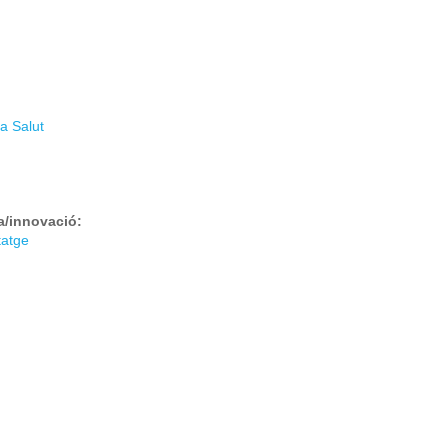
la Salut
ra/innovació:
tatge