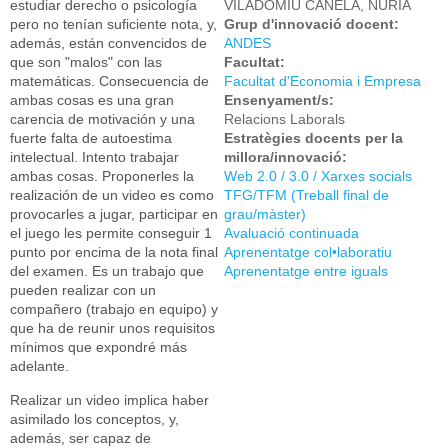
estudiar derecho o psicología
VILADOMIU CANELA, NURIA
pero no tenían suficiente nota, y,
Grup d'innovació docent:
además, están convencidos de
ANDES
que son "malos" con las
Facultat:
matemáticas. Consecuencia de
Facultat d'Economia i Empresa
ambas cosas es una gran
Ensenyament/s:
carencia de motivación y una
Relacions Laborals
fuerte falta de autoestima
Estratègies docents per la
intelectual. Intento trabajar
millora/innovació:
ambas cosas. Proponerles la
Web 2.0 / 3.0 / Xarxes socials
realización de un video es como
TFG/TFM (Treball final de
provocarles a jugar, participar en
grau/màster)
el juego les permite conseguir 1
Avaluació continuada
punto por encima de la nota final
Aprenentatge col•laboratiu
del examen. Es un trabajo que
Aprenentatge entre iguals
pueden realizar con un
compañero (trabajo en equipo) y
que ha de reunir unos requisitos
mínimos que expondré más
adelante.
Realizar un video implica haber
asimilado los conceptos, y,
además, ser capaz de