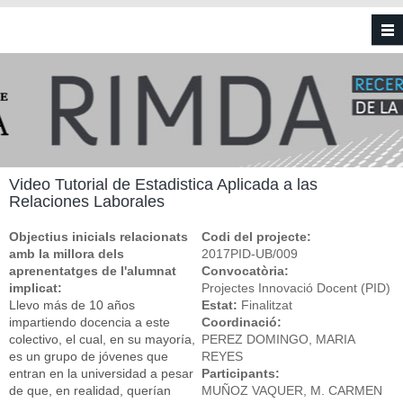
Vés al contingut
Video Tutorial de Estadistica Aplicada a las
Relaciones Laborales
Objectius inicials relacionats
Codi del projecte:
amb la millora dels
2017PID-UB/009
aprenentatges de l'alumnat
Convocatòria:
implicat:
Projectes Innovació Docent (PID)
Llevo más de 10 años
Estat:
Finalitzat
impartiendo docencia a este
Coordinació:
colectivo, el cual, en su mayoría,
PEREZ DOMINGO, MARIA
es un grupo de jóvenes que
REYES
entran en la universidad a pesar
Participants:
de que, en realidad, querían
MUÑOZ VAQUER, M. CARMEN