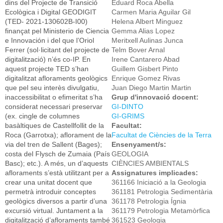
dins del Projecte de Transició
Eduard Roca Abella
Ecològica i Digital GEODIGIT
Carmen Maria Aguilar Gil
(TED- 2021-130602B-I00)
Helena Albert Minguez
finançat pel Ministerio de Ciencia
Gemma Alias Lopez
e Innovación i del que l’Oriol
Meritxell Aulinas Junca
Ferrer (sol·licitant del projecte de
Telm Bover Arnal
digitalització) n’és co-IP. En
Irene Cantarero Abad
aquest projecte TED s’han
Guillem Gisbert Pinto
digitalitzat afloraments geològics
Enrique Gomez Rivas
que pel seu interès divulgatiu,
Juan Diego Martin Martin
inaccessibilitat o efimeritat s’ha
Grup d'innovació docent:
considerat necessari preservar
GI-DINTO
(ex. cingle de columnes
GI-GRIMS
basàltiques de Castellfollit de la
Facultat:
Roca (Garrotxa); aflorament de la
Facultat de Ciències de la Terra
via del tren de Sallent (Bages);
Ensenyament/s:
costa del Flysch de Zumaia (País
GEOLOGIA
Basc); etc.). A més, un d’aquests
CIÈNCIES AMBIENTALS
afloraments s’està utilitzant per a
Assignatures implicades:
crear una unitat docent que
361166 Iniciació a la Geologia
permetrà introduir conceptes
361181 Petrologia Sedimentària
geològics diversos a partir d’una
361178 Petrologia Ígnia
excursió virtual. Juntament a la
361179 Petrologia Metamòrfica
digitalització d’afloraments també
361523 Geologia