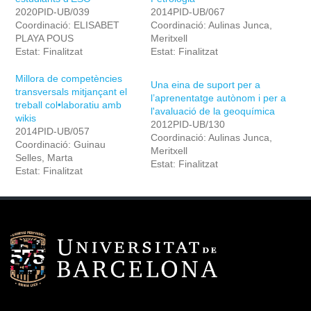
2020PID-UB/039
2014PID-UB/067
Coordinació: ELISABET
Coordinació: Aulinas Junca,
PLAYA POUS
Meritxell
Estat: Finalitzat
Estat: Finalitzat
Millora de competències
Una eina de suport per a
transversals mitjançant el
l’aprenentatge autònom i per a
treball col•laboratiu amb
l'avaluació de la geoquímica
wikis
2012PID-UB/130
2014PID-UB/057
Coordinació: Aulinas Junca,
Coordinació: Guinau
Meritxell
Selles, Marta
Estat: Finalitzat
Estat: Finalitzat