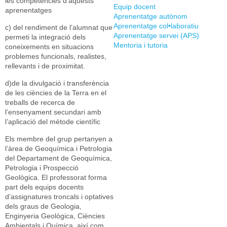
les competències d’aquests
Equip docent
aprenentatges
Aprenentatge autònom
Aprenentatge col•laboratiu
c) del rendiment de l’alumnat que
Aprenentatge servei (APS)
permeti la integració dels
Mentoria i tutoria
coneixements en situacions
problemes funcionals, realistes,
rellevants i de proximitat.
d)de la divulgació i transferència
de les ciències de la Terra en el
treballs de recerca de
l’ensenyament secundari amb
l’aplicació del mètode científic
Els membre del grup pertanyen a
l’àrea de Geoquímica i Petrologia
del Departament de Geoquímica,
Petrologia i Prospecció
Geològica. El professorat forma
part dels equips docents
d’assignatures troncals i optatives
dels graus de Geologia,
Enginyeria Geològica, Ciències
Ambientals i Química, així com