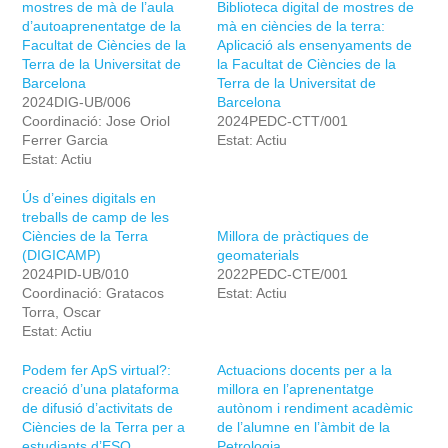
mostres de mà de l’aula
Biblioteca digital de mostres de
d’autoaprenentatge de la
mà en ciències de la terra:
Facultat de Ciències de la
Aplicació als ensenyaments de
Terra de la Universitat de
la Facultat de Ciències de la
Barcelona
Terra de la Universitat de
2024DIG-UB/006
Barcelona
Coordinació: Jose Oriol
2024PEDC-CTT/001
Ferrer Garcia
Estat: Actiu
Estat: Actiu
Ús d’eines digitals en
treballs de camp de les
Ciències de la Terra
Millora de pràctiques de
(DIGICAMP)
geomaterials
2024PID-UB/010
2022PEDC-CTE/001
Coordinació: Gratacos
Estat: Actiu
Torra, Oscar
Estat: Actiu
Podem fer ApS virtual?:
Actuacions docents per a la
creació d’una plataforma
millora en l’aprenentatge
de difusió d’activitats de
autònom i rendiment acadèmic
Ciències de la Terra per a
de l’alumne en l’àmbit de la
estudiants d’ESO
Petrologia