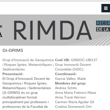
Vés al contingut
GI-GRIMS
Grup d’Innovació de Geoquímica
Codi UB:
GINDOC-UB/137
i Roques Ígnies, Metamòrfiques i
Grup Innovació Docent
Sedimentàries
Consolidat (GIDC)
Presentació:
Coordinació:
El Grup d’Innovació Docent de
Garcia Valles, Maite
Geoquímica i Roques Ígnies,
Membres del grup:
Metamòrfiques i Sedimentàries
Andrea Schito
(G-GRIMS) és un grup
Anna Maria Febrero Ribas
multidisciplinari format
Anna Travé Herrero
principalment per professors i
Carmen Maria Aguilar Gil
professores de la Facultat de
Cristina Domenech Ortí