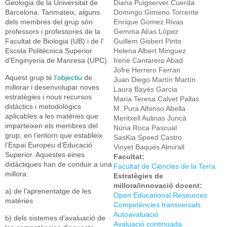
Geologia de la Universitat de
Diana Puigserver Cuerda
Barcelona. Tanmateix, alguns
Domingo Gimeno Torrente
dels membres del grup són
Enrique Gomez Rivas
professors i professores de la
Gemma Alías López
Facultat de Biologia (UB) i de l’
Guillem Gisbert Pinto
Escola Politècnica Superior
Helena Albert Minguez
d'Enginyeria de Manresa (UPC).
Irene Cantarero Abad
Jofre Herrero Ferran
Aquest grup té
l’objectiu
de
Juan Diego Martín Martín
millorar i desenvolupar noves
Laura Bayès Garcia
estratègies i nous recursos
Maria Teresa Calvet Pallas
didàctics i metodològics
M. Pura Alfonso Abella
aplicables a les matèries que
Meritxell Aulinas Juncà
imparteixen els membres del
Núria Roca Pascual
grup, en l’entorn que estableix
SasKia Speed Castro
l’Espai Europeu d’Educació
Vinyet Baqués Almirall
Superior. Aquestes eines
Facultat:
didàctiques han de conduir a una
Facultat de Ciències de la Terra
millora:
Estratègies de
millora/innovació docent:
a) de l'aprenentatge de les
Open Educational Resources
matèries
Competències transversals
Autoavaluació
b) dels sistemes d’avaluació de
Avaluació continuada