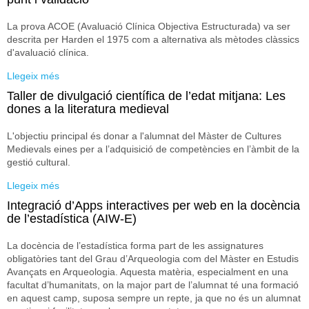
La prova ACOE (Avaluació Clínica Objectiva Estructurada) va ser
descrita per Harden el 1975 com a alternativa als mètodes clàssics
d'avaluació clínica.
Llegeix més
sobre ACOE en Farmàcia Assistencial: disseny, posada a
punt i validació
Taller de divulgació científica de l’edat mitjana: Les
dones a la literatura medieval
L'objectiu principal és donar a l'alumnat del Màster de Cultures
Medievals eines per a l’adquisició de competències en l’àmbit de la
gestió cultural.
Llegeix més
sobre Taller de divulgació científica de l’edat mitjana: Les
dones a la literatura medieval
Integració d’Apps interactives per web en la docència
de l’estadística (AIW-E)
La docència de l’estadística forma part de les assignatures
obligatòries tant del Grau d’Arqueologia com del Màster en Estudis
Avançats en Arqueologia. Aquesta matèria, especialment en una
facultat d’humanitats, on la major part de l’alumnat té una formació
en aquest camp, suposa sempre un repte, ja que no és un alumnat