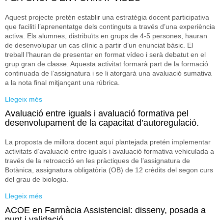
Aquest projecte pretén establir una estratègia docent participativa
que faciliti l’aprenentatge dels continguts a través d’una experiència
activa. Els alumnes, distribuïts en grups de 4-5 persones, hauran
de desenvolupar un cas clínic a partir d’un enunciat bàsic. El
treball l'hauran de presentar en format vídeo i serà debatut en el
grup gran de classe. Aquesta activitat formarà part de la formació
continuada de l’assignatura i se li atorgarà una avaluació sumativa
a la nota final mitjançant una rúbrica.
Llegeix més
sobre ELABORACIÓ D’UN CAS CLÍNIC DE RINOLOGIA
PER GRUPS EN FORMAT VIDEO
Avaluació entre iguals i avaluació formativa pel
desenvolupament de la capacitat d’autoregulació.
La proposta de millora docent aquí plantejada pretén implementar
activitats d’avaluació entre iguals i avaluació formativa vehiculada a
través de la retroacció en les pràctiques de l’assignatura de
Botànica, assignatura obligatòria (OB) de 12 crèdits del segon curs
del grau de biologia.
Llegeix més
sobre Avaluació entre iguals i avaluació formativa pel
desenvolupament de la capacitat d’autoregulació.
ACOE en Farmàcia Assistencial: disseny, posada a
punt i validació